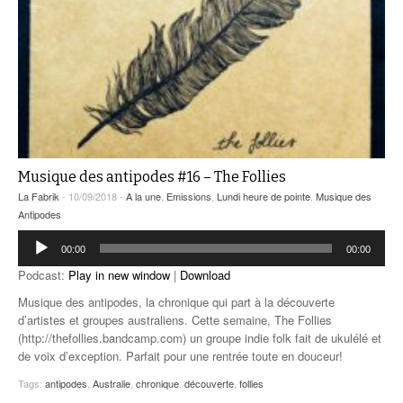
Musique des antipodes #16 – The Follies
La Fabrik
- 10/09/2018 -
A la une
,
Emissions
,
Lundi heure de pointe
,
Musique des
Antipodes
Lecteur
00:00
00:00
audio
Podcast:
Play in new window
|
Download
Musique des antipodes, la chronique qui part à la découverte
d’artistes et groupes australiens. Cette semaine, The Follies
(http://thefollies.bandcamp.com) un groupe indie folk fait de ukulélé et
de voix d’exception. Parfait pour une rentrée toute en douceur!
Tags:
antipodes
,
Australie
,
chronique
,
découverte
,
follies