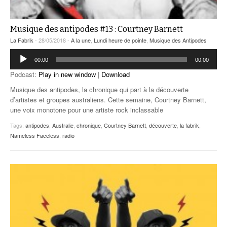
Musique des antipodes #13 : Courtney Barnett
La Fabrik
- 28/05/2018 -
A la une
,
Lundi heure de pointe
,
Musique des Antipodes
Lecteur
00:00
00:00
audio
Podcast:
Play in new window
|
Download
Musique des antipodes, la chronique qui part à la découverte
d’artistes et groupes australiens. Cette semaine, Courtney Barnett,
une voix monotone pour une artiste rock inclassable
Tags:
antipodes
,
Australie
,
chronique
,
Courtney Barnett
,
découverte
,
la fabrik
,
Nameless Faceless
,
radio