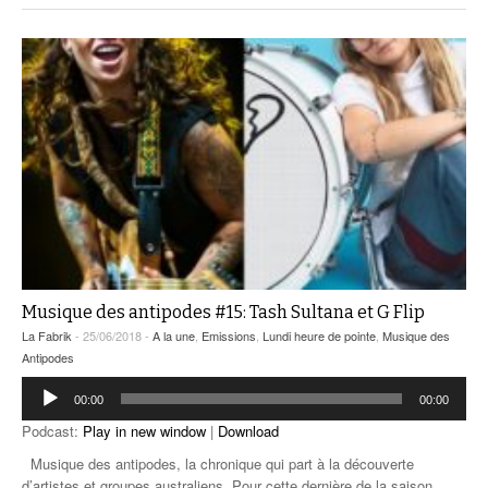
Musique des antipodes #15: Tash Sultana et G Flip
La Fabrik
- 25/06/2018 -
A la une
,
Emissions
,
Lundi heure de pointe
,
Musique des
Antipodes
Lecteur
00:00
00:00
audio
Podcast:
Play in new window
|
Download
Musique des antipodes, la chronique qui part à la découverte
d’artistes et groupes australiens. Pour cette dernière de la saison