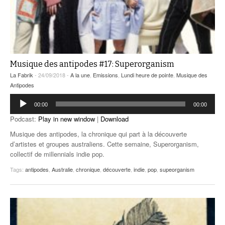
Musique des antipodes #17: Superorganism
La Fabrik
- 24/09/2018 -
A la une
,
Emissions
,
Lundi heure de pointe
,
Musique des
Antipodes
Lecteur
00:00
00:00
audio
Podcast:
Play in new window
|
Download
Musique des antipodes, la chronique qui part à la découverte
d’artistes et groupes australiens. Cette semaine, Superorganism,
collectif de millennials indie pop.
Tags:
antipodes
,
Australie
,
chronique
,
découverte
,
indie
,
pop
,
supeorganism