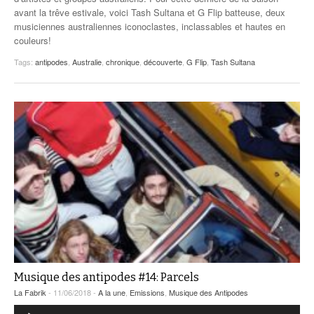
avant la trêve estivale, voici Tash Sultana et G Flip batteuse, deux
musiciennes australiennes iconoclastes, inclassables et hautes en
couleurs!
Tags:
antipodes
,
Australie
,
chronique
,
découverte
,
G Flip
,
Tash Sultana
Musique des antipodes #14: Parcels
La Fabrik
- 11/06/2018 -
A la une
,
Emissions
,
Musique des Antipodes
Lecteur