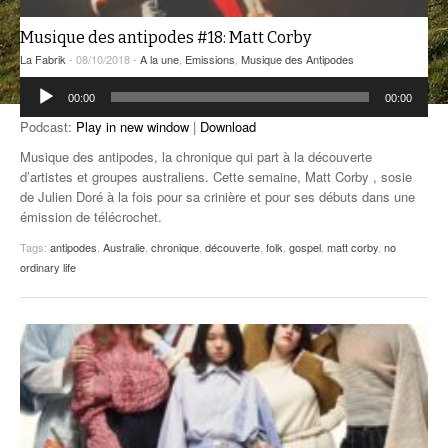
ANCIENNES ÉMISSIONS
Musique des antipodes #18: Matt Corby
La Fabrik
- 08/10/2018 -
A la une
,
Emissions
,
Musique des Antipodes
Lecteur
00:00
00:00
audio
Podcast:
Play in new window
|
Download
Musique des antipodes, la chronique qui part à la découverte
d’artistes et groupes australiens. Cette semaine, Matt Corby , sosie
de Julien Doré à la fois pour sa crinière et pour ses débuts dans une
émission de télécrochet.
Tags:
antipodes
,
Australie
,
chronique
,
découverte
,
folk
,
gospel
,
matt corby
,
no
ordinary life