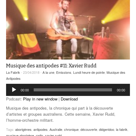
Musique des antipodes #11: Xavier Rudd
La Fabrik
- 23/04/2018 -
A la une
,
Emissions
,
Lundi heure de pointe
,
Musique des
Antipodes
Lecteur
00:00
00:00
audio
Podcast:
Play in new window
|
Download
Musique des antipodes, la chronique qui part à la découverte
d’artistes et groupes australiens. Cette semaine, Xavier Rudd,
l’homme-orchestre militant.
Tags:
aborigènes
,
antipodes
,
Australie
,
chronique
,
découverte
,
didgeridoo
,
la fabrik
,
musique aborigène
,
radio
,
xavier rudd