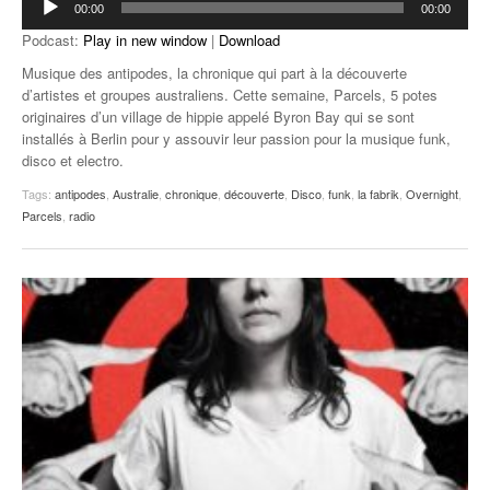
00:00
00:00
audio
Podcast:
Play in new window
|
Download
Musique des antipodes, la chronique qui part à la découverte
d’artistes et groupes australiens. Cette semaine, Parcels, 5 potes
originaires d’un village de hippie appelé Byron Bay qui se sont
installés à Berlin pour y assouvir leur passion pour la musique funk,
disco et electro.
Tags:
antipodes
,
Australie
,
chronique
,
découverte
,
Disco
,
funk
,
la fabrik
,
Overnight
,
Parcels
,
radio