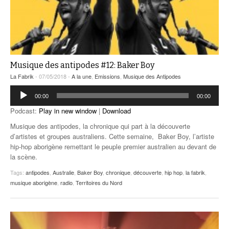
Musique des antipodes #12: Baker Boy
La Fabrik
- 07/05/2018 -
A la une
,
Emissions
,
Musique des Antipodes
Lecteur
00:00
00:00
audio
Podcast:
Play in new window
|
Download
Musique des antipodes, la chronique qui part à la découverte
d’artistes et groupes australiens. Cette semaine, Baker Boy, l’artiste
hip-hop aborigène remettant le peuple premier australien au devant de
la scène.
Tags:
antipodes
,
Australie
,
Baker Boy
,
chronique
,
découverte
,
hip hop
,
la fabrik
,
musique aborigène
,
radio
,
Territoires du Nord