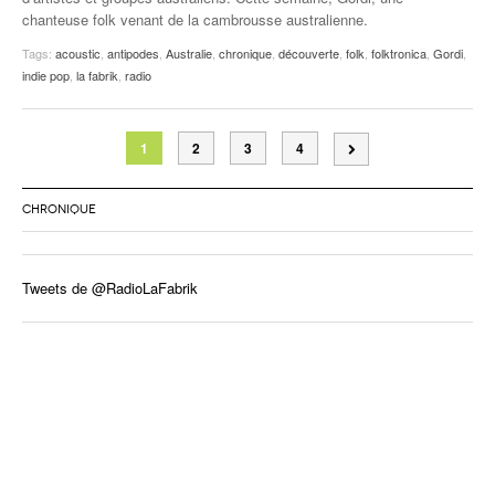
chanteuse folk venant de la cambrousse australienne.
Tags:
acoustic
,
antipodes
,
Australie
,
chronique
,
découverte
,
folk
,
folktronica
,
Gordi
,
indie pop
,
la fabrik
,
radio
1
2
3
4
CHRONIQUE
Tweets de @RadioLaFabrik