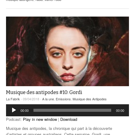
Musique des antipodes #10: Gordi
La Fabrik
- 09/04/2018 -
A la une
,
Emissions
,
Musique des Antipodes
Lecteur
00:00
00:00
audio
Podcast:
Play in new window
|
Download
Musique des antipodes, la chronique qui part à la découverte
d’artistes et groupes australiens. Cette semaine, Gordi, une