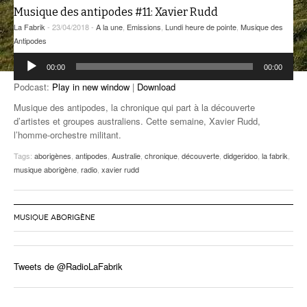
Musique des antipodes #11: Xavier Rudd
ANCIENNES ÉMISSIONS
La Fabrik
- 23/04/2018 -
A la une
,
Emissions
,
Lundi heure de pointe
,
Musique des
Antipodes
Lecteur
00:00
00:00
audio
Podcast:
Play in new window
|
Download
Musique des antipodes, la chronique qui part à la découverte
d’artistes et groupes australiens. Cette semaine, Xavier Rudd,
l’homme-orchestre militant.
Tags:
aborigènes
,
antipodes
,
Australie
,
chronique
,
découverte
,
didgeridoo
,
la fabrik
,
musique aborigène
,
radio
,
xavier rudd
MUSIQUE ABORIGÈNE
Tweets de @RadioLaFabrik