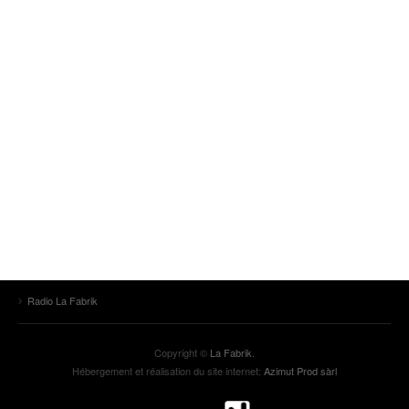
Radio La Fabrik
Copyright ©
La Fabrik
.
Hébergement et réalisation du site internet:
Azimut Prod sàrl