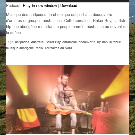
Podcast:
Play in new window
|
Download
GROOVE N SUN
PLUS DE MIX
Musique des antipodes, la chronique qui part à la découverte
IL ÉTAIT UNE FOIS
d’artistes et groupes australiens. Cette semaine, Baker Boy, l’artiste
hip-hop aborigène remettant le peuple premier australien au devant de
la scène.
L’ASTUCE DE LA PORTE EN BOIS
Tags:
antipodes
,
Australie
,
Baker Boy
,
chronique
,
découverte
,
hip hop
,
la fabrik
,
LA FABRIK POÉTIK
musique aborigène
,
radio
,
Territoires du Nord
LA MINUTE LITTÉRAIRE
LA SOUTERRAINE
MUSIQUE DES ANTIPODES
NOS ANCIENS
SONORIK
THEME FORCE
ZIRCONIUM