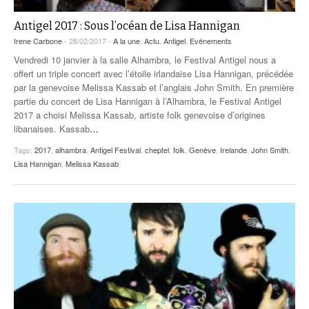
Antigel 2017 : Sous l’océan de Lisa Hannigan
Irene Carbone
- 28/02/2017 -
A la une
,
Actu
,
Antigel
,
Evénements
Vendredi 10 janvier à la salle Alhambra, le Festival Antigel nous a
offert un triple concert avec l’étoile irlandaise Lisa Hannigan, précédée
par la genevoise Melissa Kassab et l’anglais John Smith. En première
partie du concert de Lisa Hannigan à l’Alhambra, le Festival Antigel
2017 a choisi Melissa Kassab, artiste folk genevoise d’origines
libanaises. Kassab
…
Tags:
2017
,
alhambra
,
Antigel Festival
,
cheptel
,
folk
,
Genève
,
Irelande
,
John Smith
,
Lisa Hannigan
,
Melissa Kassab