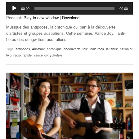
Lecteur
00:00
00:00
audio
Podcast:
Play in new window
|
Download
Musique des antipodes, la chronique qui part à la découverte
d’artistes et groupes australiens. Cette semaine, Vance Joy, l’anti-
héros des songwriters australiens.
Tags:
antipodes
,
Australie
,
chronique
,
découverte
,
folk
,
indie rock
,
la fabrik
,
nation of
two
,
radio
,
riptide
,
vance joy
,
yukulele