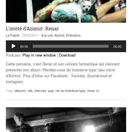
L’invité d’Azimut : Renar
La Fabrik
- 08/02/2017 -
A la une
,
Azimut
,
Emissions
Lecteur
00:00
00:00
audio
Podcast:
Play in new window
|
Download
Cette semaine, c’est Renar et son univers fantastique qui viennent
présenter son album “Rendez-vous du troisième type” aau micro
d’Azimut. Plus d’infos sur Facebook, Youtube, Soundcloud et
Instagram.
Tags:
albumm
,
folk
,
interviex
,
pop
,
rdv du troisième type
,
renar
,
sf