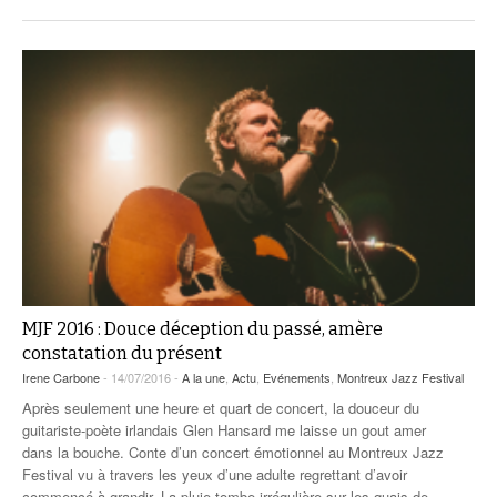
MJF 2016 : Douce déception du passé, amère
constatation du présent
Irene Carbone
- 14/07/2016 -
A la une
,
Actu
,
Evénements
,
Montreux Jazz Festival
Après seulement une heure et quart de concert, la douceur du
guitariste-poète irlandais Glen Hansard me laisse un gout amer
dans la bouche. Conte d’un concert émotionnel au Montreux Jazz
Festival vu à travers les yeux d’une adulte regrettant d’avoir
commencé à grandir. La pluie tombe irrégulière sur les quais de