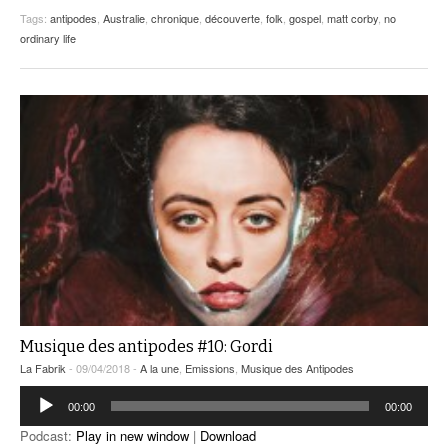
Tags:
antipodes
,
Australie
,
chronique
,
découverte
,
folk
,
gospel
,
matt corby
,
no
ordinary life
Musique des antipodes #10: Gordi
La Fabrik
- 09/04/2018 -
A la une
,
Emissions
,
Musique des Antipodes
Lecteur
00:00
00:00
audio
Podcast:
Play in new window
|
Download