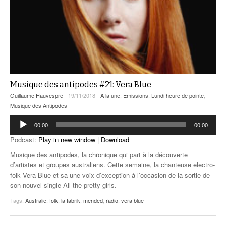
Musique des antipodes #21: Vera Blue
Guillaume Hauvespre
- 19/11/2018 -
A la une
,
Emissions
,
Lundi heure de pointe
,
Musique des Antipodes
Lecteur
00:00
00:00
audio
Podcast:
Play in new window
|
Download
Musique des antipodes, la chronique qui part à la découverte
d’artistes et groupes australiens. Cette semaine, la chanteuse electro-
folk Vera Blue et sa une voix d’exception à l’occasion de la sortie de
son nouvel single All the pretty girls.
Tags:
Australie
,
folk
,
la fabrik
,
mended
,
radio
,
vera blue