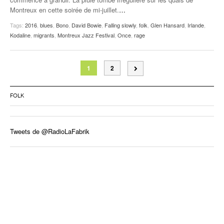
Montreux en cette soirée de mi-juillet.
…
Tags:
2016
,
blues
,
Bono
,
David Bowie
,
Falling slowly
,
folk
,
Glen Hansard
,
Irlande
,
Kodaline
,
migrants
,
Montreux Jazz Festival
,
Once
,
rage
1
2
FOLK
Tweets de @RadioLaFabrik