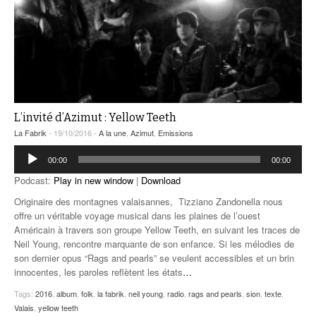
L’invité d’Azimut : Yellow Teeth
La Fabrik
- 19/10/2016 -
A la une
,
Azimut
,
Emissions
Lecteur
00:00
00:00
audio
Podcast:
Play in new window
|
Download
Originaire des montagnes valaisannes, Tizziano Zandonella nous
offre un véritable voyage musical dans les plaines de l’ouest
Américain à travers son groupe Yellow Teeth, en suivant les traces de
Neil Young, rencontre marquante de son enfance. Si les mélodies de
son dernier opus “Rags and pearls” se veulent accessibles et un brin
innocentes, les paroles reflètent les états
…
Tags:
2016
,
album
,
folk
,
la fabrik
,
neil young
,
radio
,
rags and pearls
,
sion
,
texte
,
Valais
,
yellow teeth