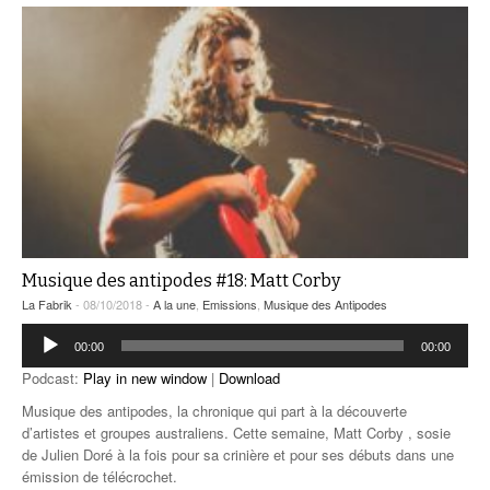
Musique des antipodes #18: Matt Corby
La Fabrik
- 08/10/2018 -
A la une
,
Emissions
,
Musique des Antipodes
Lecteur
00:00
00:00
audio
Podcast:
Play in new window
|
Download
Musique des antipodes, la chronique qui part à la découverte
d’artistes et groupes australiens. Cette semaine, Matt Corby , sosie
de Julien Doré à la fois pour sa crinière et pour ses débuts dans une
émission de télécrochet.