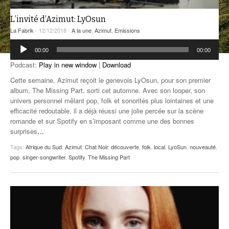
ANCIENNES ÉMISSIONS
L’invité d’Azimut: LyOsun
La Fabrik
- 12/12/2018 -
A la une
,
Azimut
,
Emissions
Lecteur
00:00
00:00
audio
Podcast:
Play in new window
|
Download
Cette semaine, Azimut reçoit le genevois LyOsun, pour son premier
album, The Missing Part, sorti cet automne. Avec son looper, son
univers personnel mêlant pop, folk et sonorités plus lointaines et une
efficacité redoutable, il a déjà réussi une jolie percée sur la scène
romande et sur Spotify en s’imposant comme une des bonnes
surprises
…
Tags:
Afrique du Sud
,
Azimut
,
Chat Noir
,
découverte
,
folk
,
local
,
LyoSun
,
nouveauté
,
pop
,
singer-songwriter
,
Spotify
,
The Missing Part