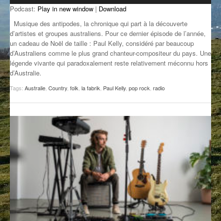
Podcast:
Play in new window
|
Download
GROOVE N SUN
PLUS DE MIX
Musique des antipodes, la chronique qui part à la découverte
IL ÉTAIT UNE FOIS
d’artistes et groupes australiens. Pour ce dernier épisode de l’année,
un cadeau de Noël de taille : Paul Kelly, considéré par beaucoup
d’Australiens comme le plus grand chanteur-compositeur du pays. Une
L’ASTUCE DE LA PORTE EN BOIS
légende vivante qui paradoxalement reste relativement méconnu hors
d’Australie.
LA FABRIK POÉTIK
Tags:
Australie
,
Country
,
folk
,
la fabrik
,
Paul Kelly
,
pop rock
,
radio
LA MINUTE LITTÉRAIRE
LA SOUTERRAINE
MUSIQUE DES ANTIPODES
NOS ANCIENS
SONORIK
THEME FORCE
ZIRCONIUM