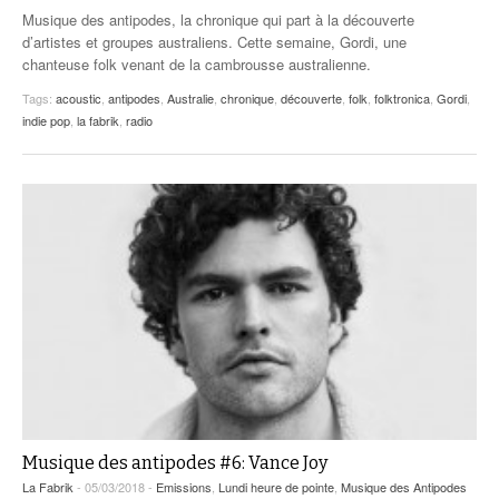
Musique des antipodes, la chronique qui part à la découverte
d’artistes et groupes australiens. Cette semaine, Gordi, une
chanteuse folk venant de la cambrousse australienne.
Tags:
acoustic
,
antipodes
,
Australie
,
chronique
,
découverte
,
folk
,
folktronica
,
Gordi
,
indie pop
,
la fabrik
,
radio
Musique des antipodes #6: Vance Joy
La Fabrik
- 05/03/2018 -
Emissions
,
Lundi heure de pointe
,
Musique des Antipodes