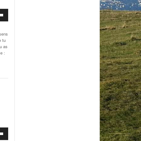
al 2026 | Entre Héritage Et
- 12/04/2026
ent
z
iew All
s
as
 sens
e tu
ter
tu as
e :
er
.
z