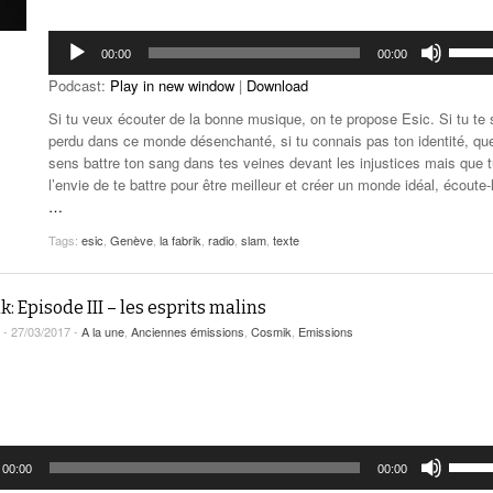
- 26/12/2018
Cully Jazz Festiv
Compagnie Don’t Stop Me Now
N SUN
Vertige Du Prés
Utilise
View All
View All
00:00
00:00
les
V
 UNE FOIS
Podcast:
Play in new window
|
Download
flèche
 DE LA
haut/b
Si tu veux écouter de la bonne musique, on te propose Esic. Si tu te
N BOIS
pour
perdu dans ce monde désenchanté, si tu connais pas ton identité, qu
augmen
K POÉTIK
sens battre ton sang dans tes veines devant les injustices mais que 
ou
l’envie de te battre pour être meilleur et créer un monde idéal, écoute-l
TE
diminu
…
RE
le
volume
Tags:
esic
,
Genève
,
la fabrik
,
radio
,
slam
,
texte
ERRAINE
 DES
ES
: Episode III – les esprits malins
IENS
- 27/03/2017 -
A la une
,
Anciennes émissions
,
Cosmik
,
Emissions
K
ORCE
UM
Utilise
ES
00:00
00:00
les
NS