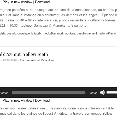
t:
Play in new window
|
Download
flèche
haut/b
ge en pensées et en musique aux confins de la connaissance, au bord du p
pour
uleur et sans substance où s’abreuvent les démons et les anges. Episode II
augmen
its malins 00:40 – 02:27 interprétation, propos recueillis sur différents forums
ou
 02:28 – 10:33 musique, Samyaza & Mumukshu, Swamp
…
diminu
le
dela
,
cosmik
,
cosmique
,
la fabrik
,
meditation
,
mort
,
musique
,
questionnement
,
radio
,
réflexio
volume
té d’Azimut : Yellow Teeth
- 19/10/2016 -
A la une
,
Azimut
,
Emissions
Utilise
00:00
00:00
les
t:
Play in new window
|
Download
flèche
haut/b
ire des montagnes valaisannes, Tizziano Zandonella nous offre un véritable
pour
musical dans les plaines de l’ouest Américain à travers son groupe Yellow
augmen