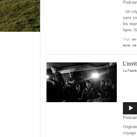
Podcas
Un voya
sans co
les espr
ligne.
Tags:
au-
texte
,
vie
L’invi
La Fabrik
Lecteur
audio
Podcas
Origina
voyage 