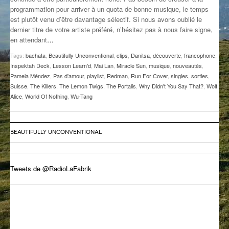
programmation pour arriver à un quota de bonne musique, le temps
GROOVE N SUN
PLUS DE MIX
est plutôt venu d’être davantage sélectif. Si nous avons oublié le
dernier titre de votre artiste préféré, n’hésitez pas à nous faire signe,
IL ÉTAIT UNE FOIS
en attendant
…
L’ASTUCE DE LA PORTE EN BOIS
Tags:
bachata
,
Beautifully Unconventional
,
clips
,
Danitsa
,
découverte
,
francophone
,
Inspektah Deck
,
Lesson Learn'd
,
Mai Lan
,
Miracle Sun
,
musique
,
nouveautés
,
LA FABRIK POÉTIK
Pamela Méndez
,
Pas d'amour
,
playlist
,
Redman
,
Run For Cover
,
singles
,
sorties
,
Suisse
,
The Killers
,
The Lemon Twigs
,
The Portalis
,
Why Didn't You Say That?
,
Wolf
Alice
,
World Of Nothing
,
Wu-Tang
LA MINUTE LITTÉRAIRE
LA SOUTERRAINE
BEAUTIFULLY UNCONVENTIONAL
MUSIQUE DES ANTIPODES
NOS ANCIENS
Tweets de @RadioLaFabrik
SONORIK
THEME FORCE
ZIRCONIUM