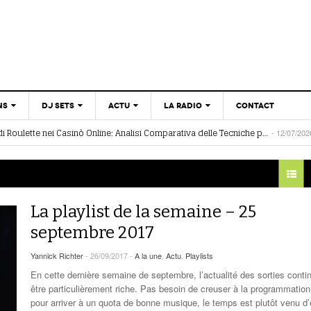
NS
DJ SETS
ACTU
LA RADIO
CONTACT
Strategia di Roulette nei Casinò Online: Analisi Comparativa delle Tecniche più Efficaci e dei Jackpot più Attraenti
- 12/07/202
CENACLE
EVÉNEMENTS
LA FABRIK
- 03/04/2019
- 29
L’invité D’Azimut : Chien Bleu
CNCL666 – Le Grand Zbeul #2
Ismo Leikola, Ou
Gioca Ovunque, Vinci Sempre: Guida Completa alle App di Casinò Mobile con Tornei Estivi e Pagamenti Sicuri
- 11/07/202
- 29/06/
Sérieux
Il valore della fedeltà: come i programmi VIP trasformano le vincite in esperienze culturali uniche
- 08/07/202
ASS
LES
PLAYLISTS
NOUS REJOINDRE
di Three Card Poker: Guida Festiva ai Live Dealer delle Casinò Online
- 07/07/2026
COLLABORATEURS
RAPHIE
SOCIÉTÉ
SOUTIEN ET
- 06/03/2019
- 25/10
L’invité D’Azimut : Cold Bath
CNCL666 – Le Grand Zbeul
Cully Jazz Festi
ola, ou l’art de prendre les mots au sérieux
- 29/06/2026
CONSTRUCT
PARTENARIATS
Vincent Segal, E
The Chemistry of Connection: How Datingskillss Data Explains Attraction Among Dutch Women
- 24/06/202
La playlist de la semaine – 25
20/04/2026
Come l’Intelligenza Artificiale sta Rivoluzionando i Bonus nei Casinò Online – Verso un’Esperienza di Gioco su Misura
- 19/06/202
EST-CE QU’ON
ATELIERS ET FORMATIONS
- 06/02/2019
- 27/09/2
L’invité D’Azimut: Le Collectif Puck
CNCL 666 – FAST ZBEUL
Natale digitale: come i tornei di casinò crypto hanno rivoluzionato la sicurezza dei pagamenti
- 09/06/202
PEUT ALLER?
septembre 2017
TEMENT
Cully Jazz Festi
La nuova frontiera delle scommesse: come le piattaforme di esports stanno ridisegnando il mercato delle puntate sportive
- 09/06/202
LES
FLUSSPFERD
- 16/04/
Classe !
Slot‑Innovazioni Mobile: Temi Esclusivi, Tecnologia Live‑Dealer e l’Esplosione del Gioco on‑the‑Go
- 02/06/202
Yannick Richter
- 26/09/2017 -
A la une
,
Actu
,
Playlists
- 23/01/2019
- 26/06/20
L’invité D’Azimut : Joshua Howlett
Cénacle – LAST ZBEUL
LES
RADIO MASALA
En cette dernière semaine de septembre, l’actualité des sorties conti
Cully Jazz Festiv
être particulièrement riche. Pas besoin de creuser à la programmation
TÉS
TECHHOUSE
- 13/04/2
Gardot
pour arriver à un quota de bonne musique, le temps est plutôt venu d’
-
Les Invités D’Azimut – Byron Leon &
Cénacle – Luv My Wax 11 – Raw G
’ÉTÉ
PLUS DE MIX