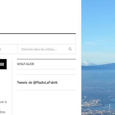
6
/11/2018
 L’art De Prendre Les Mots Au
6
2026
6
WOLF ALICE
/2018
val 2026 | Roberto Fonseca &
-
ntre Tension Et Délicatesse
6
6
018
Tweets de @RadioLaFabrik
6
val 2026 | Reuben James, La
6
2026
6
18
nue à
al 2026 | J’ai Rêvé Melody
026
être
 12/04/2018