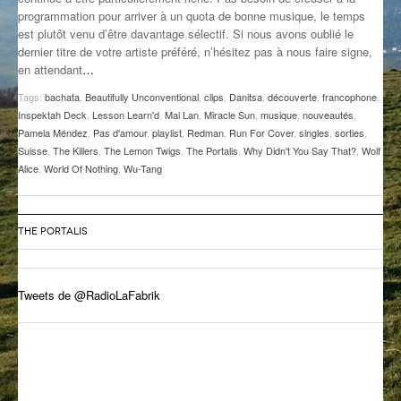
programmation pour arriver à un quota de bonne musique, le temps
GROOVE N SUN
PLUS DE MIX
est plutôt venu d’être davantage sélectif. Si nous avons oublié le
dernier titre de votre artiste préféré, n’hésitez pas à nous faire signe,
IL ÉTAIT UNE FOIS
en attendant
…
L’ASTUCE DE LA PORTE EN BOIS
Tags:
bachata
,
Beautifully Unconventional
,
clips
,
Danitsa
,
découverte
,
francophone
,
Inspektah Deck
,
Lesson Learn'd
,
Mai Lan
,
Miracle Sun
,
musique
,
nouveautés
,
LA FABRIK POÉTIK
Pamela Méndez
,
Pas d'amour
,
playlist
,
Redman
,
Run For Cover
,
singles
,
sorties
,
Suisse
,
The Killers
,
The Lemon Twigs
,
The Portalis
,
Why Didn't You Say That?
,
Wolf
Alice
,
World Of Nothing
,
Wu-Tang
LA MINUTE LITTÉRAIRE
LA SOUTERRAINE
THE PORTALIS
MUSIQUE DES ANTIPODES
NOS ANCIENS
Tweets de @RadioLaFabrik
SONORIK
THEME FORCE
ZIRCONIUM