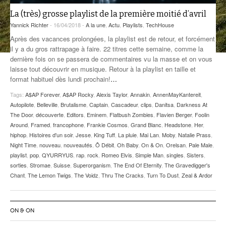
La (très) grosse playlist de la première moitié d’avril
ANCIENNES ÉMISSIONS
Yannick Richter
- 16/04/2018 -
A la une
,
Actu
,
Playlists
,
TechHouse
Après des vacances prolongées, la playlist est de retour, et forcément
il y a du gros rattrapage à faire. 22 titres cette semaine, comme la
dernière fois on se passera de commentaires vu la masse et on vous
laisse tout découvrir en musique. Retour à la playlist en taille et
format habituel dès lundi prochain!
…
Tags:
A$AP Forever
,
A$AP Rocky
,
Alexis Taylor
,
Annakin
,
AnnenMayKantereit
,
Autopilote
,
Belleville
,
Brutalisme
,
Captain
,
Cascadeur
,
clips
,
Danitsa
,
Darkness At
The Door
,
découverte
,
Editors
,
Eminem
,
Flatbush Zombies
,
Flavien Berger
,
Foolin
Around
,
Framed
,
francophone
,
Frankie Cosmos
,
Grand Blanc
,
Headstone
,
Her
,
hiphop
,
Histoires d'un soir
,
Jesse
,
King Tuff
,
La pluie
,
Mai Lan
,
Moby
,
Natalie Prass
,
Night Time
,
nouveau
,
nouveautés
,
Ô Débit
,
Oh Baby
,
On & On
,
Orelsan
,
Pale Male
,
playlist
,
pop
,
QYURRYUS
,
rap
,
rock
,
Romeo Elvis
,
Simple Man
,
singles
,
Sisters
,
sorties
,
Stromae
,
Suisse
,
Superorganism
,
The End Of Eternity
,
The Gravedigger's
Chant
,
The Lemon Twigs
,
The Voidz
,
Thru The Cracks
,
Turn To Dust
,
Zeal & Ardor
ON & ON