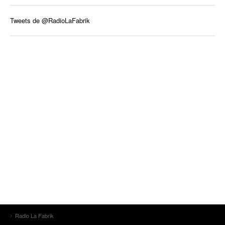
Tweets de @RadioLaFabrik
Radio La Fabrik