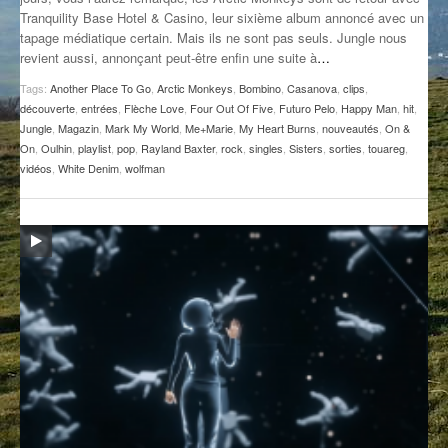
Tranquility Base Hotel & Casino, leur sixième album annoncé avec un
GROOVE N SUN
PLUS DE MIX
tapage médiatique certain. Mais ils ne sont pas seuls. Jungle nous
revient aussi, annonçant peut-être enfin une suite à
…
IL ÉTAIT UNE FOIS
Tags:
Another Place To Go
,
Arctic Monkeys
,
Bombino
,
Casanova
,
clips
,
L’ASTUCE DE LA PORTE EN BOIS
découverte
,
entrées
,
Flèche Love
,
Four Out Of Five
,
Futuro Pelo
,
Happy Man
,
hit
,
Jungle
,
Magazin
,
Mark My World
,
Me+Marie
,
My Heart Burns
,
nouveautés
,
On &
LA FABRIK POÉTIK
On
,
Oulhin
,
playlist
,
pop
,
Rayland Baxter
,
rock
,
singles
,
Sisters
,
sorties
,
touareg
,
vidéos
,
White Denim
,
wolfman
LA MINUTE LITTÉRAIRE
LA SOUTERRAINE
MUSIQUE DES ANTIPODES
NOS ANCIENS
SONORIK
THEME FORCE
ZIRCONIUM