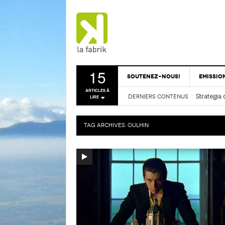
15
SOUTENEZ-NOUS!
EMISSIO
ARTICLES À
DERNIERS CONTENUS
LIRE
AZIMUT
CALM CL
Vincitori 
TAG ARCHIVES:
OULHIN
CARTOG
Ismo Leik
INTIME
CÉSURE
COMPLÈ
DES BUL
CRÉPIDU
CURIOSI
GIVRE D