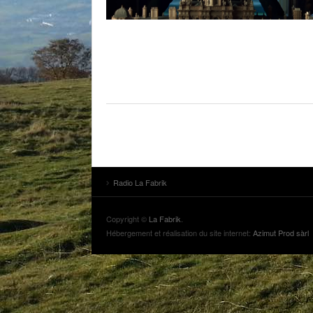
GROOVE 
IL ÉTAIT
L’ASTUCE
PORTE E
LA FABRI
LA MINU
LITTÉRAI
LA SOUT
MUSIQUE
Radio La Fabrik
ANTIPOD
NOS ANC
Copyright ©
La Fabrik
.
SONORI
Hébergement et réalisation du site internet:
Azimut Prod sàrl
THEME F
ZIRCONI
ANCIENN
ÉMISSIO