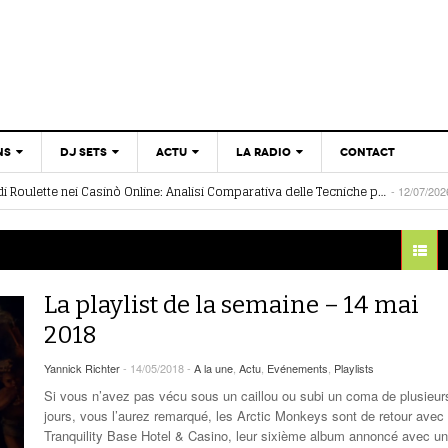
NS
DJ SETS
ACTU
LA RADIO
CONTACT
Strategia di Roulette nei Casinò Online: Analisi Comparativa delle Tecniche più Efficaci e dei Jackpot più Attraenti
- 12/07/202
CENACLE
EVÉNEMENTS
LA FABRIK
- 03/04/2019
- 29
L’invité D’Azimut : Chien Bleu
CNCL666 – Le Grand Zbeul #2
Ismo Leikola, Ou
Gioca Ovunque, Vinci Sempre: Guida Completa alle App di Casinò Mobile con Tornei Estivi e Pagamenti Sicuri
- 11/07/202
- 29/06/
Il valore della fedeltà: come i programmi VIP trasformano le vincite in esperienze culturali uniche
Sérieux
- 08/07/202
ASS
LES
PLAYLISTS
NOUS REJOINDRE
di Three Card Poker: Guida Festiva ai Live Dealer delle Casinò Online
- 07/07/2026
COLLABORATEURS
RAPHIE
SOCIÉTÉ
SOUTIEN ET
- 06/03/2019
- 25/10
L’invité D’Azimut : Cold Bath
CNCL666 – Le Grand Zbeul
Cully Jazz Festi
ola, ou l’art de prendre les mots au sérieux
- 29/06/2026
CONSTRUCT
PARTENARIATS
Vincent Segal, E
The Chemistry of Connection: How Datingskillss Data Explains Attraction Among Dutch Women
- 24/06/202
La playlist de la semaine – 14 mai
20/04/2026
Come l’Intelligenza Artificiale sta Rivoluzionando i Bonus nei Casinò Online – Verso un’Esperienza di Gioco su Misura
- 19/06/202
EST-CE QU’ON
ATELIERS ET FORMATIONS
- 06/02/2019
- 27/09/2
L’invité D’Azimut: Le Collectif Puck
CNCL 666 – FAST ZBEUL
Natale digitale: come i tornei di casinò crypto hanno rivoluzionato la sicurezza dei pagamenti
- 09/06/202
PEUT ALLER?
2018
TEMENT
Cully Jazz Festi
La nuova frontiera delle scommesse: come le piattaforme di esports stanno ridisegnando il mercato delle puntate sportive
- 09/06/202
LES
FLUSSPFERD
- 16/04/
Classe !
Slot‑Innovazioni Mobile: Temi Esclusivi, Tecnologia Live‑Dealer e l’Esplosione del Gioco on‑the‑Go
- 02/06/202
Yannick Richter
- 14/05/2018 -
A la une
,
Actu
,
Evénements
,
Playlists
- 23/01/2019
- 26/06/20
L’invité D’Azimut : Joshua Howlett
Cénacle – LAST ZBEUL
LES
RADIO MASALA
Si vous n’avez pas vécu sous un caillou ou subi un coma de plusieur
Cully Jazz Festiv
jours, vous l’aurez remarqué, les Arctic Monkeys sont de retour avec
TÉS
TECHHOUSE
- 13/04/2
Gardot
Tranquility Base Hotel & Casino, leur sixième album annoncé avec un
-
Les Invités D’Azimut – Byron Leon &
Cénacle – Luv My Wax 11 – Raw G
’ÉTÉ
PLUS DE MIX