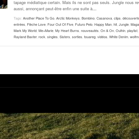
tapage médiatique certain. Mais ils ne sont pas seuls. Jungle nous re
- 26/12/2018
Cully Jazz Festiv
Compagnie Don’t Stop Me Now
aussi, annonçant peut-être enfin une suite à
…
N SUN
Vertige Du Prés
View All
View All
Tags:
Another Place To Go
,
Arctic Monkeys
,
Bombino
,
Casanova
,
clips
,
découvert
V
 UNE FOIS
entrées
,
Flèche Love
,
Four Out Of Five
,
Futuro Pelo
,
Happy Man
,
hit
,
Jungle
,
Maga
 DE LA
Mark My World
,
Me+Marie
,
My Heart Burns
,
nouveautés
,
On & On
,
Oulhin
,
playlist
N BOIS
Rayland Baxter
,
rock
,
singles
,
Sisters
,
sorties
,
touareg
,
vidéos
,
White Denim
,
wolfm
K POÉTIK
TE
RE
ERRAINE
 DES
ES
IENS
K
ORCE
UM
ES
NS