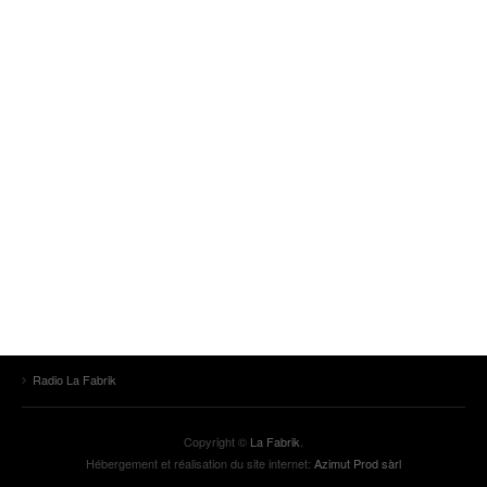
Radio La Fabrik
Copyright ©
La Fabrik
.
Hébergement et réalisation du site internet:
Azimut Prod sàrl