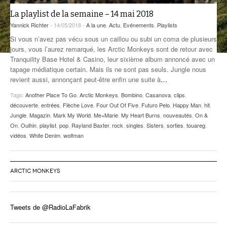
La playlist de la semaine – 14 mai 2018
ANCIENNES ÉMISSIONS
Yannick Richter
- 14/05/2018 -
A la une
,
Actu
,
Evénements
,
Playlists
Si vous n’avez pas vécu sous un caillou ou subi un coma de plusieurs
jours, vous l’aurez remarqué, les Arctic Monkeys sont de retour avec
Tranquility Base Hotel & Casino, leur sixième album annoncé avec un
tapage médiatique certain. Mais ils ne sont pas seuls. Jungle nous
revient aussi, annonçant peut-être enfin une suite à
…
Tags:
Another Place To Go
,
Arctic Monkeys
,
Bombino
,
Casanova
,
clips
,
découverte
,
entrées
,
Flèche Love
,
Four Out Of Five
,
Futuro Pelo
,
Happy Man
,
hit
,
Jungle
,
Magazin
,
Mark My World
,
Me+Marie
,
My Heart Burns
,
nouveautés
,
On &
On
,
Oulhin
,
playlist
,
pop
,
Rayland Baxter
,
rock
,
singles
,
Sisters
,
sorties
,
touareg
,
vidéos
,
White Denim
,
wolfman
ARCTIC MONKEYS
Tweets de @RadioLaFabrik