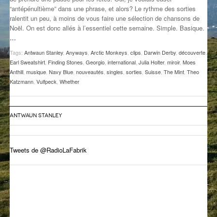
“antépénultième” dans une phrase, et alors? Le rythme des sorties
GROOVE N SUN
PLUS DE MIX
ralentit un peu, à moins de vous faire une sélection de chansons de
Noël. On est donc allés à l’essentiel cette semaine. Simple. Basique.
IL ÉTAIT UNE FOIS
…
L’ASTUCE DE LA PORTE EN BOIS
Tags:
Antwaun Stanley
,
Anyways
,
Arctic Monkeys
,
clips
,
Darwin Derby
,
découverte
,
Earl Sweatshirt
,
Finding Stones
,
Georgio
,
international
,
Julia Holter
,
miroir
,
Moes
LA FABRIK POÉTIK
Anthill
,
musique
,
Navy Blue
,
nouveautés
,
singles
,
sorties
,
Suisse
,
The Mint
,
Theo
Katzmann
,
Vulfpeck
,
Whether
LA MINUTE LITTÉRAIRE
LA SOUTERRAINE
ANTWAUN STANLEY
MUSIQUE DES ANTIPODES
Tweets de @RadioLaFabrik
NOS ANCIENS
SONORIK
THEME FORCE
ZIRCONIUM