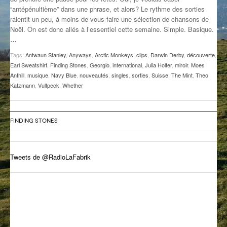
“antépénultième” dans une phrase, et alors? Le rythme des sorties
GROOVE N SUN
PLUS DE MIX
ralentit un peu, à moins de vous faire une sélection de chansons de
Noël. On est donc allés à l’essentiel cette semaine. Simple. Basique.
IL ÉTAIT UNE FOIS
…
L’ASTUCE DE LA PORTE EN BOIS
Tags:
Antwaun Stanley
,
Anyways
,
Arctic Monkeys
,
clips
,
Darwin Derby
,
découverte
,
Earl Sweatshirt
,
Finding Stones
,
Georgio
,
international
,
Julia Holter
,
miroir
,
Moes
LA FABRIK POÉTIK
Anthill
,
musique
,
Navy Blue
,
nouveautés
,
singles
,
sorties
,
Suisse
,
The Mint
,
Theo
Katzmann
,
Vulfpeck
,
Whether
LA MINUTE LITTÉRAIRE
LA SOUTERRAINE
FINDING STONES
MUSIQUE DES ANTIPODES
Tweets de @RadioLaFabrik
NOS ANCIENS
SONORIK
THEME FORCE
ZIRCONIUM