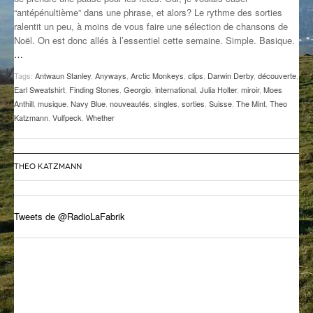
“antépénultième” dans une phrase, et alors? Le rythme des sorties
GROOVE N SUN
PLUS DE MIX
ralentit un peu, à moins de vous faire une sélection de chansons de
Noël. On est donc allés à l’essentiel cette semaine. Simple. Basique.
IL ÉTAIT UNE FOIS
…
L’ASTUCE DE LA PORTE EN BOIS
Tags:
Antwaun Stanley
,
Anyways
,
Arctic Monkeys
,
clips
,
Darwin Derby
,
découverte
,
Earl Sweatshirt
,
Finding Stones
,
Georgio
,
international
,
Julia Holter
,
miroir
,
Moes
LA FABRIK POÉTIK
Anthill
,
musique
,
Navy Blue
,
nouveautés
,
singles
,
sorties
,
Suisse
,
The Mint
,
Theo
Katzmann
,
Vulfpeck
,
Whether
LA MINUTE LITTÉRAIRE
LA SOUTERRAINE
THEO KATZMANN
MUSIQUE DES ANTIPODES
Tweets de @RadioLaFabrik
NOS ANCIENS
SONORIK
THEME FORCE
ZIRCONIUM