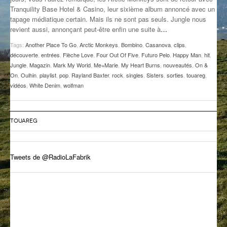
Tranquility Base Hotel & Casino, leur sixième album annoncé avec un
GROOVE N SUN
PLUS DE MIX
tapage médiatique certain. Mais ils ne sont pas seuls. Jungle nous
revient aussi, annonçant peut-être enfin une suite à
…
IL ÉTAIT UNE FOIS
Tags:
Another Place To Go
,
Arctic Monkeys
,
Bombino
,
Casanova
,
clips
,
L’ASTUCE DE LA PORTE EN BOIS
découverte
,
entrées
,
Flèche Love
,
Four Out Of Five
,
Futuro Pelo
,
Happy Man
,
hit
,
Jungle
,
Magazin
,
Mark My World
,
Me+Marie
,
My Heart Burns
,
nouveautés
,
On &
LA FABRIK POÉTIK
On
,
Oulhin
,
playlist
,
pop
,
Rayland Baxter
,
rock
,
singles
,
Sisters
,
sorties
,
touareg
,
vidéos
,
White Denim
,
wolfman
LA MINUTE LITTÉRAIRE
LA SOUTERRAINE
TOUAREG
MUSIQUE DES ANTIPODES
Tweets de @RadioLaFabrik
NOS ANCIENS
SONORIK
THEME FORCE
ZIRCONIUM