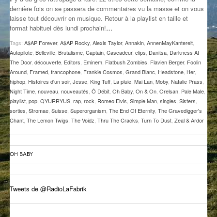
dernière fois on se passera de commentaires vu la masse et on vous
GROOVE N SUN
PLUS DE MIX
laisse tout découvrir en musique. Retour à la playlist en taille et
format habituel dès lundi prochain!
…
IL ÉTAIT UNE FOIS
Tags:
A$AP Forever
,
A$AP Rocky
,
Alexis Taylor
,
Annakin
,
AnnenMayKantereit
,
L’ASTUCE DE LA PORTE EN BOIS
Autopilote
,
Belleville
,
Brutalisme
,
Captain
,
Cascadeur
,
clips
,
Danitsa
,
Darkness At
The Door
,
découverte
,
Editors
,
Eminem
,
Flatbush Zombies
,
Flavien Berger
,
Foolin
LA FABRIK POÉTIK
Around
,
Framed
,
francophone
,
Frankie Cosmos
,
Grand Blanc
,
Headstone
,
Her
,
hiphop
,
Histoires d'un soir
,
Jesse
,
King Tuff
,
La pluie
,
Mai Lan
,
Moby
,
Natalie Prass
,
Night Time
,
nouveau
,
nouveautés
,
Ô Débit
,
Oh Baby
,
On & On
,
Orelsan
,
Pale Male
,
LA MINUTE LITTÉRAIRE
playlist
,
pop
,
QYURRYUS
,
rap
,
rock
,
Romeo Elvis
,
Simple Man
,
singles
,
Sisters
,
sorties
,
Stromae
,
Suisse
,
Superorganism
,
The End Of Eternity
,
The Gravedigger's
LA SOUTERRAINE
Chant
,
The Lemon Twigs
,
The Voidz
,
Thru The Cracks
,
Turn To Dust
,
Zeal & Ardor
MUSIQUE DES ANTIPODES
NOS ANCIENS
OH BABY
SONORIK
Tweets de @RadioLaFabrik
THEME FORCE
ZIRCONIUM