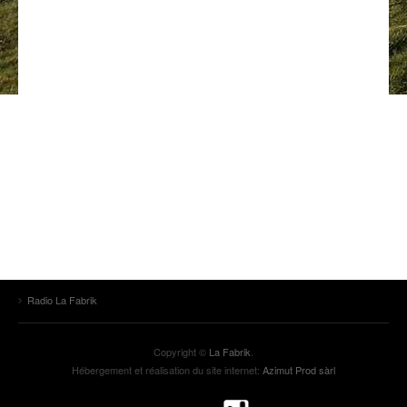
ANCIENNES ÉMISSIONS
Radio La Fabrik
Copyright ©
La Fabrik
.
Hébergement et réalisation du site internet:
Azimut Prod sàrl