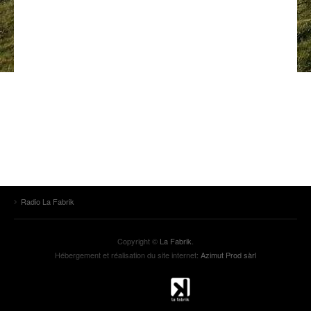
ANCIENNES ÉMISSIONS
Radio La Fabrik
Copyright ©
La Fabrik
.
Hébergement et réalisation du site internet:
Azimut Prod sàrl