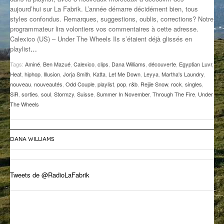
aujourd’hui sur La Fabrik. L’année démarre décidément bien, tous
GROOVE N SUN
PLUS DE MIX
styles confondus. Remarques, suggestions, oublis, corrections? Notre
programmateur lira volontiers vos commentaires à cette adresse.
IL ÉTAIT UNE FOIS
Calexico (US) – Under The Wheels Ils s’étaient déjà glissés en
playlist
…
L’ASTUCE DE LA PORTE EN BOIS
Tags:
Aminé
,
Ben Mazué
,
Calexico
,
clips
,
Dana Williams
,
découverte
,
Egyptian Luvr
,
LA FABRIK POÉTIK
Heat
,
hiphop
,
Illusion
,
Jorja Smith
,
Katta
,
Let Me Down
,
Leyya
,
Martha's Laundry
,
nouveau
,
nouveautés
,
Odd Couple
,
playlist
,
pop
,
r&b
,
Rejjie Snow
,
rock
,
singles
,
SiR
,
sorties
,
soul
,
Stormzy
,
Suisse
,
Summer In November
,
Through The Fire
,
Under
LA MINUTE LITTÉRAIRE
The Wheels
LA SOUTERRAINE
MUSIQUE DES ANTIPODES
DANA WILLIAMS
NOS ANCIENS
Tweets de @RadioLaFabrik
SONORIK
THEME FORCE
ZIRCONIUM