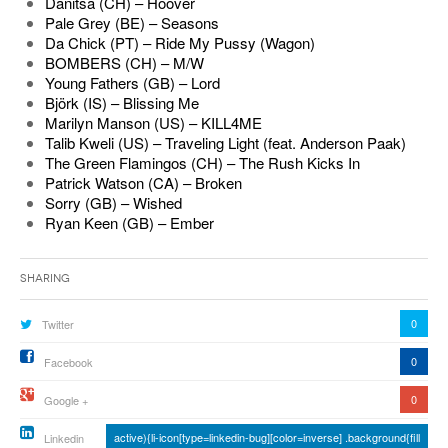
Danitsa (CH) – Hoover
Pale Grey (BE) – Seasons
Da Chick (PT) – Ride My Pussy (Wagon)
BOMBERS (CH) – M/W
Young Fathers (GB) – Lord
Björk (IS) – Blissing Me
Marilyn Manson (US) – KILL4ME
Talib Kweli (US) – Traveling Light (feat. Anderson Paak)
The Green Flamingos (CH) – The Rush Kicks In
Patrick Watson (CA) – Broken
Sorry (GB) – Wished
Ryan Keen (GB) – Ember
Sharing
0
Twitter
0
Facebook
0
Google +
active){li-icon[type=linkedin-bug][color=inverse] .background{fill
Linkedin