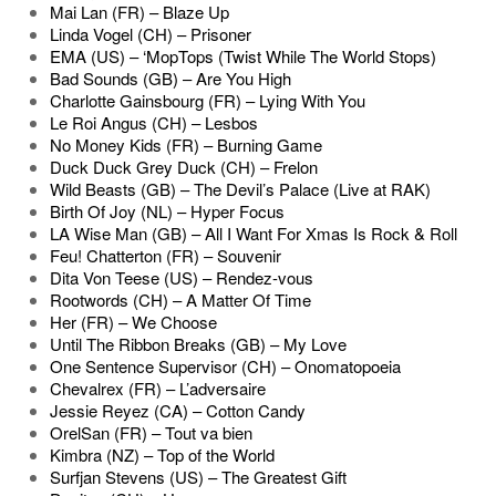
Mai Lan (FR) – Blaze Up
Linda Vogel (CH) – Prisoner
EMA (US) – ‘MopTops (Twist While The World Stops)
Bad Sounds (GB) – Are You High
Charlotte Gainsbourg (FR) – Lying With You
Le Roi Angus (CH) – Lesbos
No Money Kids (FR) – Burning Game
Duck Duck Grey Duck (CH) – Frelon
Wild Beasts (GB) – The Devil’s Palace (Live at RAK)
Birth Of Joy (NL) – Hyper Focus
LA Wise Man (GB) – All I Want For Xmas Is Rock & Roll
Feu! Chatterton (FR) – Souvenir
Dita Von Teese (US) – Rendez-vous
Rootwords (CH) – A Matter Of Time
Her (FR) – We Choose
Until The Ribbon Breaks (GB) – My Love
One Sentence Supervisor (CH) – Onomatopoeia
Chevalrex (FR) – L’adversaire
Jessie Reyez (CA) – Cotton Candy
OrelSan (FR) – Tout va bien
Kimbra (NZ) – Top of the World
Surfjan Stevens (US) – The Greatest Gift