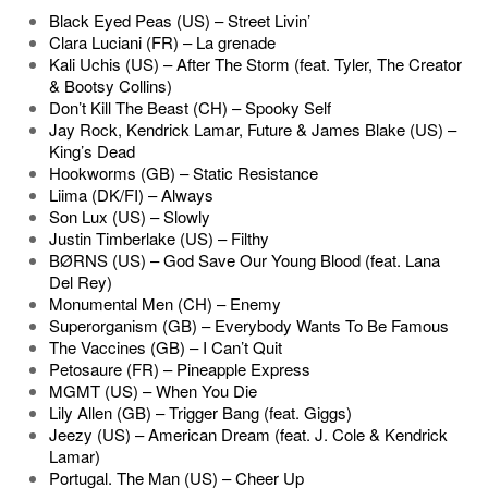
Black Eyed Peas (US) – Street Livin’
Clara Luciani (FR) – La grenade
Kali Uchis (US) – After The Storm (feat. Tyler, The Creator
& Bootsy Collins)
Don’t Kill The Beast (CH) – Spooky Self
Jay Rock, Kendrick Lamar, Future & James Blake (US) –
King’s Dead
Hookworms (GB) – Static Resistance
Liima (DK/FI) – Always
Son Lux (US) – Slowly
Justin Timberlake (US) – Filthy
BØRNS (US) – God Save Our Young Blood (feat. Lana
Del Rey)
Monumental Men (CH) – Enemy
Superorganism (GB) – Everybody Wants To Be Famous
The Vaccines (GB) – I Can’t Quit
Petosaure (FR) – Pineapple Express
MGMT (US) – When You Die
Lily Allen (GB) – Trigger Bang (feat. Giggs)
Jeezy (US) – American Dream (feat. J. Cole & Kendrick
Lamar)
Portugal. The Man (US) – Cheer Up