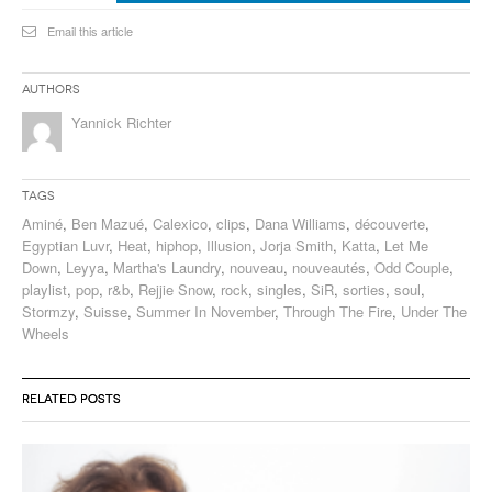
Email this article
Authors
Yannick Richter
Tags
Aminé
,
Ben Mazué
,
Calexico
,
clips
,
Dana Williams
,
découverte
,
Egyptian Luvr
,
Heat
,
hiphop
,
Illusion
,
Jorja Smith
,
Katta
,
Let Me
Down
,
Leyya
,
Martha's Laundry
,
nouveau
,
nouveautés
,
Odd Couple
,
playlist
,
pop
,
r&b
,
Rejjie Snow
,
rock
,
singles
,
SiR
,
sorties
,
soul
,
Stormzy
,
Suisse
,
Summer In November
,
Through The Fire
,
Under The
Wheels
RELATED POSTS