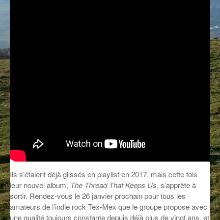
GROOVE N SUN
PLUS DE MIX
IL ÉTAIT UNE FOIS
L’ASTUCE DE LA PORTE EN BOIS
LA FABRIK POÉTIK
LA MINUTE LITTÉRAIRE
LA SOUTERRAINE
MUSIQUE DES ANTIPODES
NOS ANCIENS
Ils s’étaient déjà glissés en playlist en 2017, mais cette fois
SONORIK
leur nouvel album,
The Thread That Keeps Us
, s’apprête à
THEME FORCE
sortir. Rendez-vous le 26 janvier prochain pour tous les
amateurs de l’indie rock Tex-Mex que le groupe propose avec
ZIRCONIUM
une qualité toujours constante depuis déjà plus de vingt ans, et