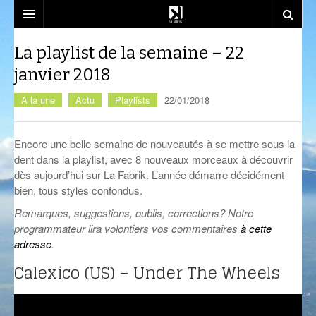
SOUTENEZ-NOUS!
La playlist de la semaine – 22
janvier 2018
EMISSIONS
A la une
Actu
Playlists
22/01/2018
DJ SETS
AZIMUT
ACTU
CALM CLASS
CENACLE
Encore une belle semaine de nouveautés à se mettre sous la
dent dans la playlist, avec 8 nouveaux morceaux à découvrir
LA RADIO
CARTOGRAPHIE INTIME
LES COLLABORATEURS
EVÉNEMENTS
dès aujourd’hui sur La Fabrik. L’année démarre décidément
bien, tous styles confondus.
CONTACT
CÉSURE
CONSTRUCT
PLAYLISTS
LA FABRIK
Remarques, suggestions, oublis, corrections? Notre
COMPLÈTEMENT DES BULLES
EST-CE QU’ON PEUT ALLER?
SOCIÉTÉ
NOUS REJOINDRE
programmateur lira volontiers vos commentaires
à cette
adresse
.
CRÉPIDULES
FLUSSPFERD
SOUTIEN ET PARTENARIATS
Calexico (US) – Under The Wheels
CURIOSITÉS
RADIO MASALA
ATELIERS ET FORMATIONS
GIVRE D’ÉTÉ
TECHHOUSE