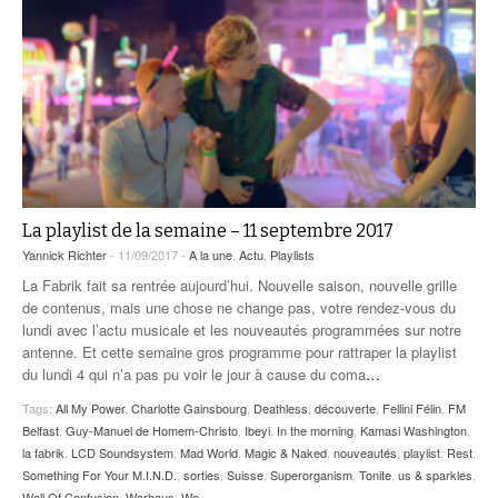
La playlist de la semaine – 11 septembre 2017
Yannick Richter
- 11/09/2017 -
A la une
,
Actu
,
Playlists
La Fabrik fait sa rentrée aujourd’hui. Nouvelle saison, nouvelle grille
de contenus, mais une chose ne change pas, votre rendez-vous du
lundi avec l’actu musicale et les nouveautés programmées sur notre
antenne. Et cette semaine gros programme pour rattraper la playlist
du lundi 4 qui n’a pas pu voir le jour à cause du coma
…
Tags:
All My Power
,
Charlotte Gainsbourg
,
Deathless
,
découverte
,
Fellini Félin
,
FM
Belfast
,
Guy-Manuel de Homem-Christo
,
Ibeyi
,
In the morning
,
Kamasi Washington
,
la fabrik
,
LCD Soundsystem
,
Mad World
,
Magic & Naked
,
nouveautés
,
playlist
,
Rest
,
Something For Your M.I.N.D.
,
sorties
,
Suisse
,
Superorganism
,
Tonite
,
us & sparkles
,
Wall Of Confusion
,
Warhaus
,
We