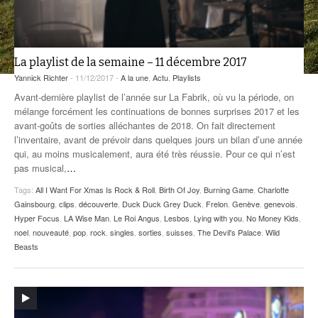
ANCIENNES ÉMISSIONS
La playlist de la semaine – 11 décembre 2017
Yannick Richter
- 11/12/2017 -
A la une
,
Actu
,
Playlists
Avant-dernière playlist de l’année sur La Fabrik, où vu la période, on
mélange forcément les continuations de bonnes surprises 2017 et les
avant-goûts de sorties alléchantes de 2018. On fait directement
l’inventaire, avant de prévoir dans quelques jours un bilan d’une année
qui, au moins musicalement, aura été très réussie. Pour ce qui n’est
pas musical,
…
Tags:
All I Want For Xmas Is Rock & Roll
,
Birth Of Joy
,
Burning Game
,
Charlotte
Gainsbourg
,
clips
,
découverte
,
Duck Duck Grey Duck
,
Frelon
,
Genève
,
genevois
,
Hyper Focus
,
LA Wise Man
,
Le Roi Angus
,
Lesbos
,
Lying with you
,
No Money Kids
,
noel
,
nouveauté
,
pop
,
rock
,
singles
,
sorties
,
suisses
,
The Devil's Palace
,
Wild
Beasts