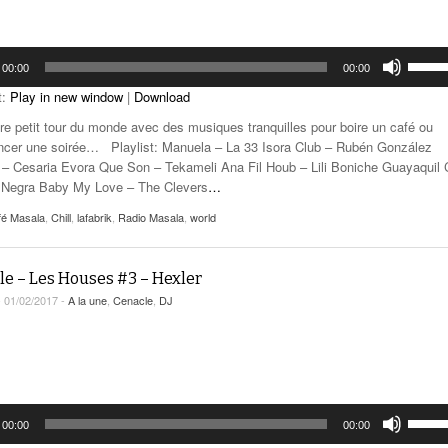
Utilise
00:00
00:00
les
t:
Play in new window
|
Download
flèche
haut/b
e petit tour du monde avec des musiques tranquilles pour boire un café ou
pour
er une soirée… Playlist: Manuela – La 33 Isora Club – Rubén González
augmen
– Cesaria Evora Que Son – Tekameli Ana Fil Houb – Lili Boniche Guayaquil 
ou
Negra Baby My Love – The Clevers
…
diminu
le
fé Masala
,
Chill
,
lafabrik
,
Radio Masala
,
world
volume
le – Les Houses #3 – Hexler
- 01/02/2017 -
A la une
,
Cenacle
,
DJ
Utilise
00:00
00:00
les