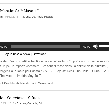
Masala: Café Masala I
nin
- 06/12/2016 -
A la une
,
DJ
,
Radio Masala
Utilise
00:00
00:00
les
t:
Play in new window
|
Download
flèche
haut/b
ala, c’est un petit échantillon de ce qui se fait n’importe où, un peu n’import
pour
 un peu n’importe comment. L’essentiel reste dans l’alchimie de la pluralité (
augmen
édigées à la main pour demain SVP!) Playlist: Deck The Halls – Cuba L. A.
ou
The Moon – Imelda May Tu Tu
…
diminu
le
sil
,
Café Masala
,
lafabrik
,
Radio Masala
,
world
volume
e – Selectase – S. Juda
- 02/11/2016 -
A la une
,
Cenacle
,
DJ