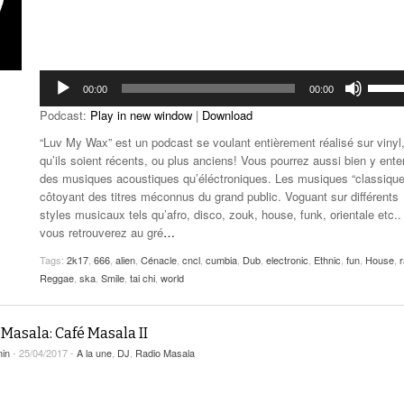
- 26/12/2018
Cully Jazz Festiv
Compagnie Don’t Stop Me Now
N SUN
Vertige Du Prés
View All
View All
V
 UNE FOIS
Utilise
 DE LA
00:00
00:00
les
N BOIS
Podcast:
Play in new window
|
Download
flèche
K POÉTIK
haut/b
“Luv My Wax” est un podcast se voulant entièrement réalisé sur vinyl
pour
TE
qu’ils soient récents, ou plus anciens! Vous pourrez aussi bien y ente
augmen
RE
des musiques acoustiques qu’éléctroniques. Les musiques “classique
ou
côtoyant des titres méconnus du grand public. Voguant sur différents
ERRAINE
diminu
styles musicaux tels qu’afro, disco, zouk, house, funk, orientale etc..
le
 DES
vous retrouverez au gré
…
volume
ES
Tags:
2k17
,
666
,
alien
,
Cénacle
,
cncl
,
cumbia
,
Dub
,
electronic
,
Ethnic
,
fun
,
House
,
IENS
Reggae
,
ska
,
Smile
,
tai chi
,
world
K
ORCE
Masala: Café Masala II
UM
nin
- 25/04/2017 -
A la une
,
DJ
,
Radio Masala
ES
NS