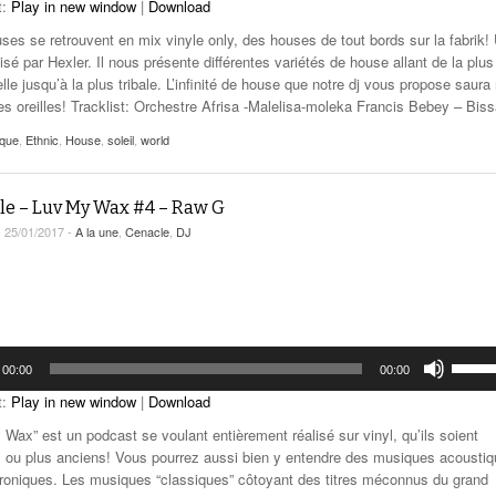
t:
Play in new window
|
Download
flèche
haut/b
ses se retrouvent en mix vinyle only, des houses de tout bords sur la fabrik!
pour
isé par Hexler. Il nous présente différentes variétés de house allant de la plus
augmen
elle jusqu’à la plus tribale. L’infinité de house que notre dj vous propose saura 
ou
les oreilles! Tracklist: Orchestre Afrisa -Malelisa-moleka Francis Bebey – Bis
diminu
le
ique
,
Ethnic
,
House
,
soleil
,
world
volume
le – Luv My Wax #4 – Raw G
- 25/01/2017 -
A la une
,
Cenacle
,
DJ
Utilise
00:00
00:00
les
t:
Play in new window
|
Download
flèche
haut/b
 Wax” est un podcast se voulant entièrement réalisé sur vinyl, qu’ils soient
pour
, ou plus anciens! Vous pourrez aussi bien y entendre des musiques acousti
augmen
troniques. Les musiques “classiques” côtoyant des titres méconnus du grand
ou