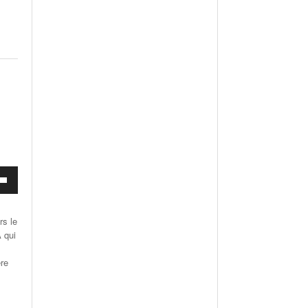
er
.
z
s
as
rs le
 qui
ter
ère
er
.