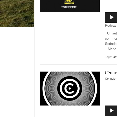
Podcas
Un autr
commenc
Sodade 
– Mano 
Tags:
Ca
Cénac
Cenacle
Lecteur
audio