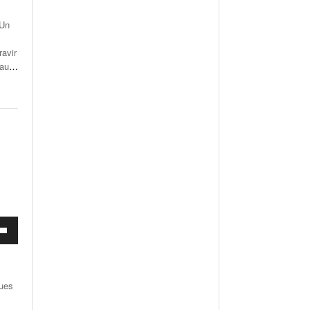
s
as
 Un
ter
ravir
sau
…
er
.
z
s
as
ques
ter