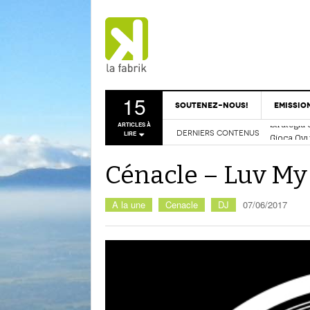
15
SOUTENEZ-NOUS!
EMISSIO
ARTICLES À
DERNIERS CONTENUS
LIRE
AZIMUT
CALM CL
Vincitori 
Cénacle – Luv My
Ismo Leik
CARTOG
INTIME
A la une
Cenacle
DJ
07/06/2017
CÉSURE
COMPLÈ
DES BUL
CRÉPIDU
CURIOSI
GIVRE D