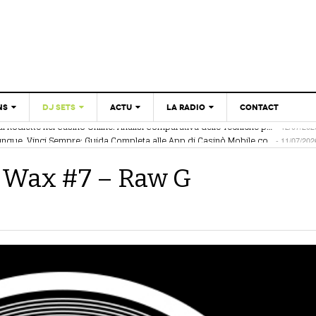
NS
DJ SETS
ACTU
LA RADIO
CONTACT
Strategia di Roulette nei Casinò Online: Analisi Comparativa delle Tecniche più Efficaci e dei Jackpot più Attraenti
- 12/07/202
Gioca Ovunque, Vinci Sempre: Guida Completa alle App di Casinò Mobile con Tornei Estivi e Pagamenti Sicuri
- 11/07/202
CENACLE
EVÉNEMENTS
LA FABRIK
- 03/04/2019
- 29
L’invité D’Azimut : Chien Bleu
CNCL666 – Le Grand Zbeul #2
Ismo Leikola, Ou
Il valore della fedeltà: come i programmi VIP trasformano le vincite in esperienze culturali uniche
- 08/07/202
- 29/06/
Sérieux
ASS
LES
PLAYLISTS
di Three Card Poker: Guida Festiva ai Live Dealer delle Casinò Online
NOUS REJOINDRE
- 07/07/2026
 Wax #7 – Raw G
COLLABORATEURS
ola, ou l’art de prendre les mots au sérieux
- 29/06/2026
RAPHIE
SOCIÉTÉ
SOUTIEN ET
- 06/03/2019
- 25/10
L’invité D’Azimut : Cold Bath
CNCL666 – Le Grand Zbeul
Cully Jazz Festi
The Chemistry of Connection: How Datingskillss Data Explains Attraction Among Dutch Women
- 24/06/202
CONSTRUCT
PARTENARIATS
Vincent Segal, E
Come l’Intelligenza Artificiale sta Rivoluzionando i Bonus nei Casinò Online – Verso un’Esperienza di Gioco su Misura
- 19/06/202
20/04/2026
EST-CE QU’ON
ATELIERS ET FORMATIONS
Natale digitale: come i tornei di casinò crypto hanno rivoluzionato la sicurezza dei pagamenti
- 09/06/202
- 06/02/2019
- 27/09/2
L’invité D’Azimut: Le Collectif Puck
CNCL 666 – FAST ZBEUL
PEUT ALLER?
La nuova frontiera delle scommesse: come le piattaforme di esports stanno ridisegnando il mercato delle puntate sportive
- 09/06/202
TEMENT
Cully Jazz Festi
Slot‑Innovazioni Mobile: Temi Esclusivi, Tecnologia Live‑Dealer e l’Esplosione del Gioco on‑the‑Go
- 02/06/202
LES
FLUSSPFERD
- 16/04/
Classe !
- 23/01/2019
- 26/06/20
L’invité D’Azimut : Joshua Howlett
Cénacle – LAST ZBEUL
LES
RADIO MASALA
Cully Jazz Festiv
TÉS
TECHHOUSE
- 13/04/2
Gardot
-
Les Invités D’Azimut – Byron Leon &
Cénacle – Luv My Wax 11 – Raw G
’ÉTÉ
PLUS DE MIX