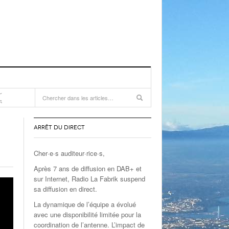
6
6
/11/2018
 L’art De Prendre Les Mots Au
6
2026
ARRÊT DU DIRECT
/2018
val 2026 | Roberto Fonseca &
6
-
ntre Tension Et Délicatesse
6
Cher·e·s auditeur·rice·s,
6
018
Après 7 ans de diffusion en DAB+ et
6
val 2026 | Reuben James, La
sur Internet, Radio La Fabrik suspend
6
2026
sa diffusion en direct.
18
La dynamique de l’équipe a évolué
al 2026 | J’ai Rêvé Melody
026
avec une disponibilité limitée pour la
 12/04/2018
coordination de l’antenne. L’impact de