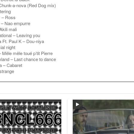
 Chunk-a-nova (Red Dog mix)
tering
 – Ross
 – Nao empurre
kili mali
ational – Leaving you
Ft. Paul K – Dou-niya
al night
 Mêle mêle toué p’tit Pierre
land – Last chance to dance
 – Cabaret
strange