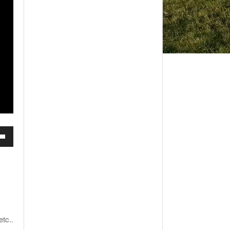
ez
s
bas
nter
uer
etc..