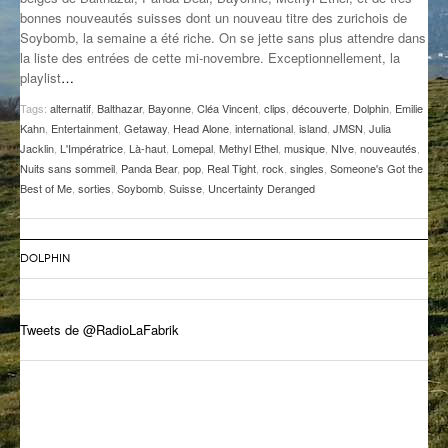
bonnes nouveautés suisses dont un nouveau titre des zurichois de
GROOVE N SUN
PLUS DE MIX
Soybomb, la semaine a été riche. On se jette sans plus attendre dans
la liste des entrées de cette mi-novembre. Exceptionnellement, la
IL ÉTAIT UNE FOIS
playlist
…
L’ASTUCE DE LA PORTE EN BOIS
Tags:
alternatif
,
Balthazar
,
Bayonne
,
Cléa Vincent
,
clips
,
découverte
,
Dolphin
,
Emilie
Kahn
,
Entertainment
,
Getaway
,
Head Alone
,
international
,
island
,
JMSN
,
Julia
LA FABRIK POÉTIK
Jacklin
,
L'Impératrice
,
Là-haut
,
Lomepal
,
Methyl Ethel
,
musique
,
NIve
,
nouveautés
,
Nuits sans sommeil
,
Panda Bear
,
pop
,
Real Tight
,
rock
,
singles
,
Someone's Got the
Best of Me
,
sorties
,
Soybomb
,
Suisse
,
Uncertainty Deranged
LA MINUTE LITTÉRAIRE
LA SOUTERRAINE
DOLPHIN
MUSIQUE DES ANTIPODES
NOS ANCIENS
Tweets de @RadioLaFabrik
SONORIK
THEME FORCE
ZIRCONIUM