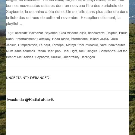
bonnes nouveautés suisses dont un nouveau titre des zurichois de
GROOVE N SUN
PLUS DE MIX
Soybomb, la semaine a été riche. On se jette sans plus attendre dans
la liste des entrées de cette mi-novembre. Exceptionnellement, la
IL ÉTAIT UNE FOIS
playlist
…
L’ASTUCE DE LA PORTE EN BOIS
Tags:
alternatif
,
Balthazar
,
Bayonne
,
Cléa Vincent
,
clips
,
découverte
,
Dolphin
,
Emilie
Kahn
,
Entertainment
,
Getaway
,
Head Alone
,
international
,
island
,
JMSN
,
Julia
LA FABRIK POÉTIK
Jacklin
,
L'Impératrice
,
Là-haut
,
Lomepal
,
Methyl Ethel
,
musique
,
NIve
,
nouveautés
,
Nuits sans sommeil
,
Panda Bear
,
pop
,
Real Tight
,
rock
,
singles
,
Someone's Got the
Best of Me
,
sorties
,
Soybomb
,
Suisse
,
Uncertainty Deranged
LA MINUTE LITTÉRAIRE
LA SOUTERRAINE
UNCERTAINTY DERANGED
MUSIQUE DES ANTIPODES
NOS ANCIENS
Tweets de @RadioLaFabrik
SONORIK
THEME FORCE
ZIRCONIUM