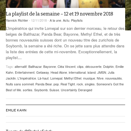
ANCIENNES ÉMISSIONS
La playlist de la semaine – 12 et 19 novembre 2018
Yannick Richter
- 12/11/2018 -
A la une
,
Actu
,
Playlists
L’Impératrice qui invite Lomepal sur son dernier morceau, le retour des
belges de Balthazar, Panda Bear, Bayonne, Methyl Ethel, et de très
bonnes nouveautés suisses dont un nouveau titre des zurichois de
Soybomb, la semaine a été riche. On se jette sans plus attendre dans
la liste des entrées de cette mi-novembre. Exceptionnellement, la
playlist
…
Tags:
alternatif
,
Balthazar
,
Bayonne
,
Cléa Vincent
,
clips
,
découverte
,
Dolphin
,
Emilie
Kahn
,
Entertainment
,
Getaway
,
Head Alone
,
international
,
island
,
JMSN
,
Julia
Jacklin
,
L'Impératrice
,
Là-haut
,
Lomepal
,
Methyl Ethel
,
musique
,
NIve
,
nouveautés
,
Nuits sans sommeil
,
Panda Bear
,
pop
,
Real Tight
,
rock
,
singles
,
Someone's Got the
Best of Me
,
sorties
,
Soybomb
,
Suisse
,
Uncertainty Deranged
EMILIE KAHN