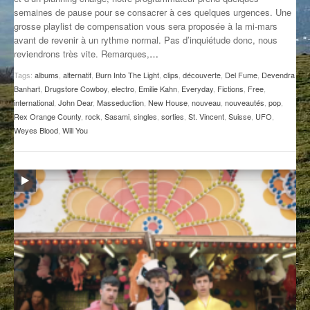
semaines de pause pour se consacrer à ces quelques urgences. Une
GROOVE N SUN
PLUS DE MIX
grosse playlist de compensation vous sera proposée à la mi-mars
avant de revenir à un rythme normal. Pas d’inquiétude donc, nous
IL ÉTAIT UNE FOIS
reviendrons très vite. Remarques,
…
L’ASTUCE DE LA PORTE EN BOIS
Tags:
albums
,
alternatif
,
Burn Into The Light
,
clips
,
découverte
,
Del Fume
,
Devendra
Banhart
,
Drugstore Cowboy
,
electro
,
Emilie Kahn
,
Everyday
,
Fictions
,
Free
,
LA FABRIK POÉTIK
international
,
John Dear
,
Masseduction
,
New House
,
nouveau
,
nouveautés
,
pop
,
Rex Orange County
,
rock
,
Sasami
,
singles
,
sorties
,
St. Vincent
,
Suisse
,
UFO
,
Weyes Blood
,
Will You
LA MINUTE LITTÉRAIRE
LA SOUTERRAINE
MUSIQUE DES ANTIPODES
NOS ANCIENS
SONORIK
THEME FORCE
ZIRCONIUM