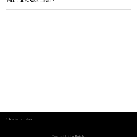
Tweets de @RadioLaFabrik
Radio La Fabrik
Copyright ©
La Fabrik
.