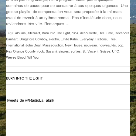
semaines de pause pour se consacrer à ces quelques urgences. Une
GROOVE N SUN
PLUS DE MIX
grosse playlist de compensation vous sera proposée à la mi-mars
avant de revenir à un rythme normal. Pas d’inquiétude donc, nous
IL ÉTAIT UNE FOIS
reviendrons très vite. Remarques,
…
L’ASTUCE DE LA PORTE EN BOIS
Tags:
albums
,
alternatif
,
Burn Into The Light
,
clips
,
découverte
,
Del Fume
,
Devendra
Banhart
,
Drugstore Cowboy
,
electro
,
Emilie Kahn
,
Everyday
,
Fictions
,
Free
,
LA FABRIK POÉTIK
international
,
John Dear
,
Masseduction
,
New House
,
nouveau
,
nouveautés
,
pop
,
Rex Orange County
,
rock
,
Sasami
,
singles
,
sorties
,
St. Vincent
,
Suisse
,
UFO
,
Weyes Blood
,
Will You
LA MINUTE LITTÉRAIRE
LA SOUTERRAINE
BURN INTO THE LIGHT
MUSIQUE DES ANTIPODES
NOS ANCIENS
Tweets de @RadioLaFabrik
SONORIK
THEME FORCE
ZIRCONIUM