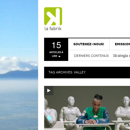
15
SOUTENEZ-NOUS!
EMISSIO
ARTICLES À
DERNIERS CONTENUS
LIRE
AZIMUT
CALM CL
Vincitori 
TAG ARCHIVES:
VALLEY
CARTOG
Ismo Leik
INTIME
CÉSURE
COMPLÈ
DES BUL
CRÉPIDU
CURIOSI
GIVRE D