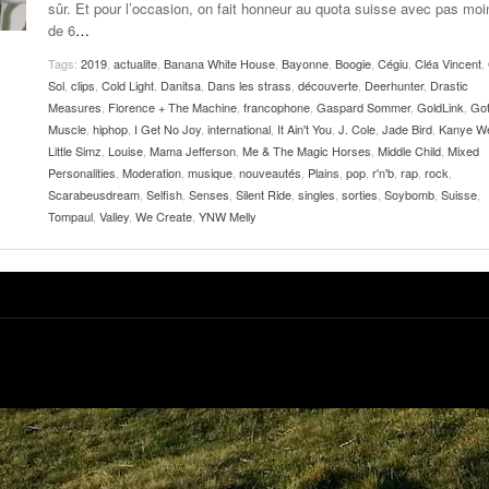
sûr. Et pour l’occasion, on fait honneur au quota suisse avec pas moi
- 26/12/2018
Cully Jazz Festiv
Compagnie Don’t Stop Me Now
de 6
…
N SUN
Vertige Du Prés
View All
View All
Tags:
2019
,
actualite
,
Banana White House
,
Bayonne
,
Boogie
,
Cégiu
,
Cléa Vincent
,
V
 UNE FOIS
Sol
,
clips
,
Cold Light
,
Danitsa
,
Dans les strass
,
découverte
,
Deerhunter
,
Drastic
 DE LA
Measures
,
Florence + The Machine
,
francophone
,
Gaspard Sommer
,
GoldLink
,
Go
N BOIS
Muscle
,
hiphop
,
I Get No Joy
,
international
,
It Ain't You
,
J. Cole
,
Jade Bird
,
Kanye W
Little Simz
,
Louise
,
Mama Jefferson
,
Me & The Magic Horses
,
Middle Child
,
Mixed
K POÉTIK
Personalities
,
Moderation
,
musique
,
nouveautés
,
Plains
,
pop
,
r'n'b
,
rap
,
rock
,
TE
Scarabeusdream
,
Selfish
,
Senses
,
Silent Ride
,
singles
,
sorties
,
Soybomb
,
Suisse
,
RE
Tompaul
,
Valley
,
We Create
,
YNW Melly
ERRAINE
 DES
ES
IENS
K
ORCE
UM
ES
NS