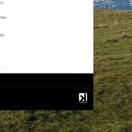
ns
al 2026 | Entre Héritage Et
- 12/04/2026
ent
Cleo
iew All
t
est
,