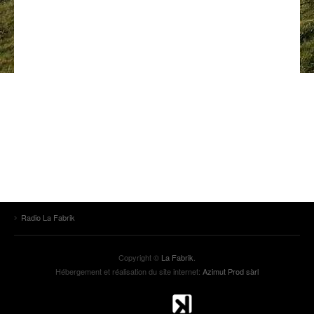
ANCIENNES ÉMISSIONS
Radio La Fabrik
Copyright ©
La Fabrik
.
Hébergement et réalisation du site internet:
Azimut Prod sàrl