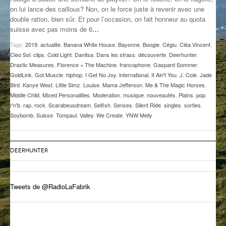
on lui lance des cailloux? Non, on le force juste à revenir avec une
GROOVE N SUN
PLUS DE MIX
double ration, bien sûr. Et pour l’occasion, on fait honneur au quota
suisse avec pas moins de 6
…
IL ÉTAIT UNE FOIS
Tags:
2019
,
actualite
,
Banana White House
,
Bayonne
,
Boogie
,
Cégiu
,
Cléa Vincent
,
L’ASTUCE DE LA PORTE EN BOIS
Cleo Sol
,
clips
,
Cold Light
,
Danitsa
,
Dans les strass
,
découverte
,
Deerhunter
,
Drastic Measures
,
Florence + The Machine
,
francophone
,
Gaspard Sommer
,
LA FABRIK POÉTIK
GoldLink
,
Got Muscle
,
hiphop
,
I Get No Joy
,
international
,
It Ain't You
,
J. Cole
,
Jade
Bird
,
Kanye West
,
Little Simz
,
Louise
,
Mama Jefferson
,
Me & The Magic Horses
,
Middle Child
,
Mixed Personalities
,
Moderation
,
musique
,
nouveautés
,
Plains
,
pop
,
LA MINUTE LITTÉRAIRE
r'n'b
,
rap
,
rock
,
Scarabeusdream
,
Selfish
,
Senses
,
Silent Ride
,
singles
,
sorties
,
Soybomb
,
Suisse
,
Tompaul
,
Valley
,
We Create
,
YNW Melly
LA SOUTERRAINE
MUSIQUE DES ANTIPODES
DEERHUNTER
NOS ANCIENS
SONORIK
Tweets de @RadioLaFabrik
THEME FORCE
ZIRCONIUM