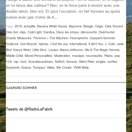
on lui lance des cailloux? Non, on le force juste à revenir avec une
GROOVE N SUN
PLUS DE MIX
double ration, bien sûr. Et pour l’occasion, on fait honneur au quota
suisse avec pas moins de 6
…
IL ÉTAIT UNE FOIS
Tags:
2019
,
actualite
,
Banana White House
,
Bayonne
,
Boogie
,
Cégiu
,
Cléa Vincent
,
L’ASTUCE DE LA PORTE EN BOIS
Cleo Sol
,
clips
,
Cold Light
,
Danitsa
,
Dans les strass
,
découverte
,
Deerhunter
,
Drastic Measures
,
Florence + The Machine
,
francophone
,
Gaspard Sommer
,
LA FABRIK POÉTIK
GoldLink
,
Got Muscle
,
hiphop
,
I Get No Joy
,
international
,
It Ain't You
,
J. Cole
,
Jade
Bird
,
Kanye West
,
Little Simz
,
Louise
,
Mama Jefferson
,
Me & The Magic Horses
,
Middle Child
,
Mixed Personalities
,
Moderation
,
musique
,
nouveautés
,
Plains
,
pop
,
LA MINUTE LITTÉRAIRE
r'n'b
,
rap
,
rock
,
Scarabeusdream
,
Selfish
,
Senses
,
Silent Ride
,
singles
,
sorties
,
Soybomb
,
Suisse
,
Tompaul
,
Valley
,
We Create
,
YNW Melly
LA SOUTERRAINE
MUSIQUE DES ANTIPODES
GASPARD SOMMER
NOS ANCIENS
SONORIK
Tweets de @RadioLaFabrik
THEME FORCE
ZIRCONIUM