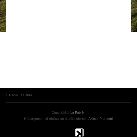
ANCIENNES ÉMISSIONS
Radio La Fabrik
Copyright ©
La Fabrik
.
Hébergement et réalisation du site internet:
Azimut Prod sàrl