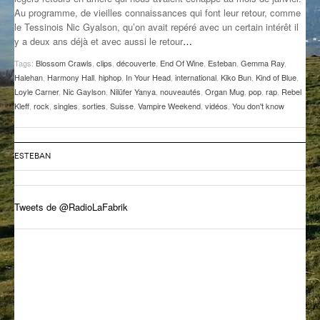
Au programme, de vieilles connaissances qui font leur retour, comme
GROOVE N SUN
PLUS DE MIX
le Tessinois Nic Gyalson, qu’on avait repéré avec un certain intérêt il
y a deux ans déjà et avec aussi le retour
…
IL ÉTAIT UNE FOIS
Tags:
Blossom Crawls
,
clips
,
découverte
,
End Of Wine
,
Esteban
,
Gemma Ray
,
L’ASTUCE DE LA PORTE EN BOIS
Halehan
,
Harmony Hall
,
hiphop
,
In Your Head
,
international
,
Kiko Bun
,
Kind of Blue
,
Loyle Carner
,
Nic Gaylson
,
Nilüfer Yanya
,
nouveautés
,
Organ Mug
,
pop
,
rap
,
Rebel
LA FABRIK POÉTIK
Kleff
,
rock
,
singles
,
sorties
,
Suisse
,
Vampire Weekend
,
vidéos
,
You don't know
LA MINUTE LITTÉRAIRE
ESTEBAN
LA SOUTERRAINE
MUSIQUE DES ANTIPODES
Tweets de @RadioLaFabrik
NOS ANCIENS
SONORIK
THEME FORCE
ZIRCONIUM