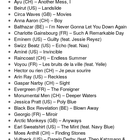
Ayu (CH) – Another Mess, I
Beirut (US) – Landslide
Circa Waves (GB) – Movies
Anna Aaron (CH) – Boy
Balthazar (BE) – I’m Never Gonna Let You Down Again
Charlotte Gainsbourg (FR) – Such A Remarkable Day
Eminem (US) – Guilty (feat. Jessie Reyez)
Swizz Beatz (US) – Echo (feat. Nas)
Aminé (US) – Invincible
Raincoast (CH) – Endless Summer
Voyou (FR) – Les bruits de la ville (feat. Yelle)
Hector ou rien (CH) – Je peux sourire
Arin Ray (US) – Reckless
Gaspar Narby (CH) – Sight
Evergreen (FR) – The Foreigner
Monumental Men (CH) – Deeper Waters
Jessica Pratt (US) – Poly Blue
Black Box Revelation (BE) – Blown Away
Georgio (FR) – Miroir
Arctic Monkeys (GB) – Anyways
Earl Sweatshirt (US) – The Mint (feat. Navy Blue)
Moes Anthill (CH) – Finding Stones
Vulfpeck (US) – Darwin Derby (feat. Theo Katzmann &