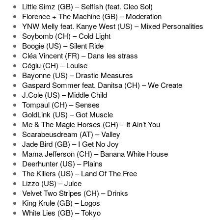
Little Simz (GB) – Selfish (feat. Cleo Sol)
Florence + The Machine (GB) – Moderation
YNW Melly feat. Kanye West (US) – Mixed Personalities
Soybomb (CH) – Cold Light
Boogie (US) – Silent Ride
Cléa Vincent (FR) – Dans les strass
Cégiu (CH) – Louise
Bayonne (US) – Drastic Measures
Gaspard Sommer feat. Danitsa (CH) – We Create
J.Cole (US) – Middle Child
Tompaul (CH) – Senses
GoldLink (US) – Got Muscle
Me & The Magic Horses (CH) – It Ain’t You
Scarabeusdream (AT) – Valley
Jade Bird (GB) – I Get No Joy
Mama Jefferson (CH) – Banana White House
Deerhunter (US) – Plains
The Killers (US) – Land Of The Free
Lizzo (US) – Juice
Velvet Two Stripes (CH) – Drinks
King Krule (GB) – Logos
White Lies (GB) – Tokyo