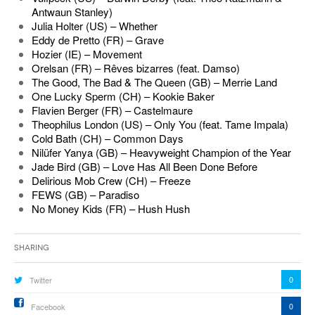
Antwaun Stanley)
Julia Holter (US) – Whether
Eddy de Pretto (FR) – Grave
Hozier (IE) – Movement
Orelsan (FR) – Rêves bizarres (feat. Damso)
The Good, The Bad & The Queen (GB) – Merrie Land
One Lucky Sperm (CH) – Kookie Baker
Flavien Berger (FR) – Castelmaure
Theophilus London (US) – Only You (feat. Tame Impala)
Cold Bath (CH) – Common Days
Nilüfer Yanya (GB) – Heavyweight Champion of the Year
Jade Bird (GB) – Love Has All Been Done Before
Delirious Mob Crew (CH) – Freeze
FEWS (GB) – Paradiso
No Money Kids (FR) – Hush Hush
Sharing
0
Twitter
0
Facebook