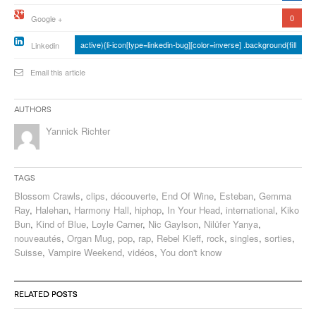
0
Google +
active){li-icon[type=linkedin-bug][color=inverse] .background{fill
Linkedin
Email this article
Authors
Yannick Richter
Tags
Blossom Crawls
,
clips
,
découverte
,
End Of Wine
,
Esteban
,
Gemma
Ray
,
Halehan
,
Harmony Hall
,
hiphop
,
In Your Head
,
international
,
Kiko
Bun
,
Kind of Blue
,
Loyle Carner
,
Nic Gaylson
,
Nilüfer Yanya
,
nouveautés
,
Organ Mug
,
pop
,
rap
,
Rebel Kleff
,
rock
,
singles
,
sorties
,
Suisse
,
Vampire Weekend
,
vidéos
,
You don't know
RELATED POSTS