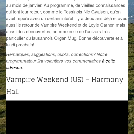
au mois de janvier. Au programme, de vieilles connaissances
GROOVE N SUN
PLUS DE MIX
qui font leur retour, comme le Tessinois Nic Gyalson, qu’on
avait repéré avec un certain intérêt il y a deux ans déjà et avec
IL ÉTAIT UNE FOIS
aussi le retour de Vampire Weekend et de Loyle Carner, mais
aussi des découvertes, comme celle de l’univers très
L’ASTUCE DE LA PORTE EN BOIS
particulier du lausannois Organ Mug. Bonne découverte et à
lundi prochain!
LA FABRIK POÉTIK
Remarques, suggestions, oublis, corrections? Notre
LA MINUTE LITTÉRAIRE
programmateur lira volontiers vos commentaires
à cette
adresse
.
LA SOUTERRAINE
Vampire Weekend (US) – Harmony
MUSIQUE DES ANTIPODES
Hall
NOS ANCIENS
SONORIK
THEME FORCE
ZIRCONIUM