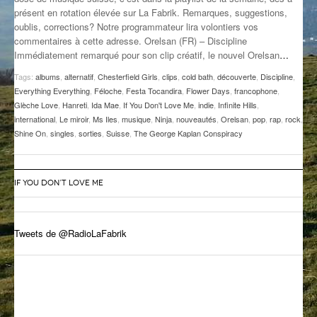
présent en rotation élevée sur La Fabrik. Remarques, suggestions,
GROOVE N SUN
PLUS DE MIX
oublis, corrections? Notre programmateur lira volontiers vos
commentaires à cette adresse. Orelsan (FR) – Discipline
IL ÉTAIT UNE FOIS
Immédiatement remarqué pour son clip créatif, le nouvel Orelsan
…
L’ASTUCE DE LA PORTE EN BOIS
Tags:
albums
,
alternatif
,
Chesterfield Girls
,
clips
,
cold bath
,
découverte
,
Discipline
,
Everything Everything
,
Féloche
,
Festa Tocandira
,
Flower Days
,
francophone
,
LA FABRIK POÉTIK
Glèche Love
,
Hanreti
,
Ida Mae
,
If You Don't Love Me
,
indie
,
Infinite Hills
,
international
,
Le miroir
,
Ms Iles
,
musique
,
Ninja
,
nouveautés
,
Orelsan
,
pop
,
rap
,
rock
,
Shine On
,
singles
,
sorties
,
Suisse
,
The George Kaplan Conspiracy
LA MINUTE LITTÉRAIRE
LA SOUTERRAINE
IF YOU DON’T LOVE ME
MUSIQUE DES ANTIPODES
NOS ANCIENS
Tweets de @RadioLaFabrik
SONORIK
THEME FORCE
ZIRCONIUM