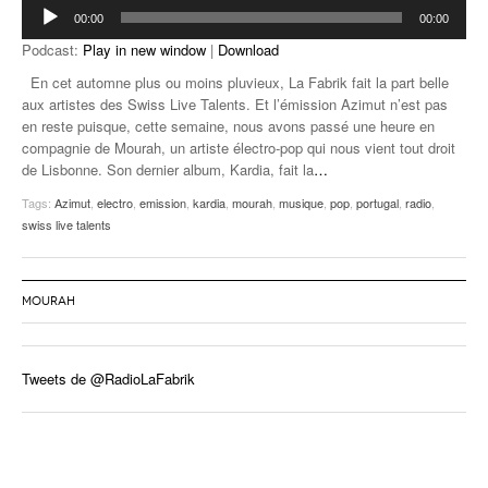
Lecteur
00:00
00:00
audio
Podcast:
Play in new window
|
Download
En cet automne plus ou moins pluvieux, La Fabrik fait la part belle
aux artistes des Swiss Live Talents. Et l’émission Azimut n’est pas
en reste puisque, cette semaine, nous avons passé une heure en
compagnie de Mourah, un artiste électro-pop qui nous vient tout droit
de Lisbonne. Son dernier album, Kardia, fait la
…
Tags:
Azimut
,
electro
,
emission
,
kardia
,
mourah
,
musique
,
pop
,
portugal
,
radio
,
swiss live talents
MOURAH
Tweets de @RadioLaFabrik