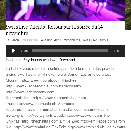
ANCIENNES ÉMISSIONS
Swiss Live Talents : Retour sur la soirée du 14
novembre
La Fabrik
- 20/11/2015 -
A la une
,
Actu
,
Evénements
,
Swiss Live Talents
Lecteur
00:00
00:00
audio
Podcast:
Play in new window
|
Download
La Fabrik vous raconte la soirée passée à la remise des prix des
Swiss Live Talent le 14 novembre à Berne ! Les artistes cités:
Mourah: http://www.mourah.com Klischée:
http://www.klischeeofficial.com Kadebostany:
http://www.kadebostany.com
Kummerbuben: https://www.kummerbuben.com
True: http://www.truemusic.ch Murmures
Barbares: https://murmuresbarbares.bandcamp.com/releases
Seraphyn: http://serafyn.ch Elvett: http://www.elvett.com The
Chikitas: http://thechikitas.com Emilie Zoé: http://emiliezoe.com From
Kid: http://www.fromkid.ch FlexFab: http://www.fromkid.ch Les extraits