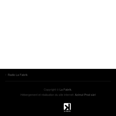
Radio La Fabrik
Copyright ©
La Fabrik
.
Hébergement et réalisation du site internet:
Azimut Prod sàrl