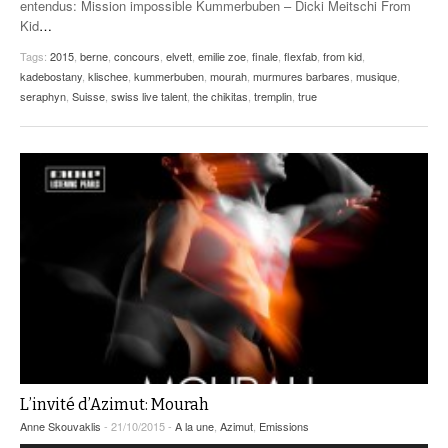
entendus: Mission impossible Kummerbuben – Dicki Meitschi From
Kid
…
Tags:
2015
,
berne
,
concours
,
elvett
,
emilie zoe
,
finale
,
flexfab
,
from kid
,
kadebostany
,
klischee
,
kummerbuben
,
mourah
,
murmures barbares
,
musique
,
seraphyn
,
Suisse
,
swiss live talent
,
the chikitas
,
tremplin
,
true
L’invité d’Azimut: Mourah
Anne Skouvaklis
- 21/10/2015 -
A la une
,
Azimut
,
Emissions