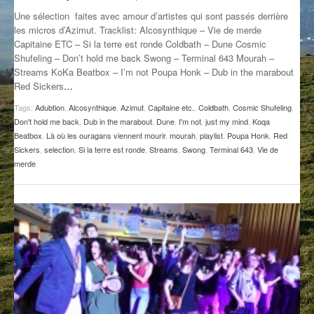
Une sélection faites avec amour d’artistes qui sont passés derrière
GROOVE N SUN
PLUS DE MIX
les micros d’Azimut. Tracklist: Alcosynthique – Vie de merde
Capitaine ETC – Si la terre est ronde Coldbath – Dune Cosmic
IL ÉTAIT UNE FOIS
Shufeling – Don’t hold me back Swong – Terminal 643 Mourah –
Streams KoKa Beatbox – I’m not Poupa Honk – Dub in the marabout
L’ASTUCE DE LA PORTE EN BOIS
Red Sickers
…
LA FABRIK POÉTIK
Tags:
Adubtion
,
Alcosynthique
,
Azimut
,
Capitaine etc.
,
Coldbath
,
Cosmic Shufeling
,
Don't hold me back
,
Dub in the marabout
,
Dune
,
I'm not
,
just my mind
,
Koqa
LA MINUTE LITTÉRAIRE
Beatbox
,
Là où les ouragans viennent mourir
,
mourah
,
playlist
,
Poupa Honk
,
Red
Sickers
,
selection
,
Si la terre est ronde
,
Streams
,
Swong
,
Terminal 643
,
Vie de
LA SOUTERRAINE
merde
MUSIQUE DES ANTIPODES
NOS ANCIENS
SONORIK
THEME FORCE
ZIRCONIUM