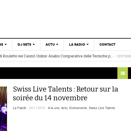
NS
DJ SETS
ACTU
LA RADIO
CONTACT
Strategia di Roulette nei Casinò Online: Analisi Comparativa delle Tecniche più Efficaci e dei Jackpot più Attraenti
- 12/07/202
CENACLE
EVÉNEMENTS
LA FABRIK
- 03/04/2019
- 29
L’invité D’Azimut : Chien Bleu
CNCL666 – Le Grand Zbeul #2
Ismo Leikola, Ou
Gioca Ovunque, Vinci Sempre: Guida Completa alle App di Casinò Mobile con Tornei Estivi e Pagamenti Sicuri
- 11/07/202
- 29/06/
Il valore della fedeltà: come i programmi VIP trasformano le vincite in esperienze culturali uniche
Sérieux
- 08/07/202
ASS
LES
PLAYLISTS
NOUS REJOINDRE
di Three Card Poker: Guida Festiva ai Live Dealer delle Casinò Online
- 07/07/2026
COLLABORATEURS
RAPHIE
SOCIÉTÉ
SOUTIEN ET
- 06/03/2019
- 25/10
L’invité D’Azimut : Cold Bath
CNCL666 – Le Grand Zbeul
Cully Jazz Festi
ola, ou l’art de prendre les mots au sérieux
- 29/06/2026
CONSTRUCT
PARTENARIATS
Vincent Segal, E
The Chemistry of Connection: How Datingskillss Data Explains Attraction Among Dutch Women
- 24/06/202
Swiss Live Talents : Retour sur la
20/04/2026
Come l’Intelligenza Artificiale sta Rivoluzionando i Bonus nei Casinò Online – Verso un’Esperienza di Gioco su Misura
- 19/06/202
EST-CE QU’ON
ATELIERS ET FORMATIONS
- 06/02/2019
- 27/09/2
L’invité D’Azimut: Le Collectif Puck
CNCL 666 – FAST ZBEUL
Natale digitale: come i tornei di casinò crypto hanno rivoluzionato la sicurezza dei pagamenti
- 09/06/202
PEUT ALLER?
soirée du 14 novembre
TEMENT
Cully Jazz Festi
La nuova frontiera delle scommesse: come le piattaforme di esports stanno ridisegnando il mercato delle puntate sportive
- 09/06/202
LES
FLUSSPFERD
- 16/04/
Classe !
Slot‑Innovazioni Mobile: Temi Esclusivi, Tecnologia Live‑Dealer e l’Esplosione del Gioco on‑the‑Go
- 02/06/202
La Fabrik
- 20/11/2015 -
A la une
,
Actu
,
Evénements
,
Swiss Live Talents
- 23/01/2019
- 26/06/20
L’invité D’Azimut : Joshua Howlett
Cénacle – LAST ZBEUL
LES
RADIO MASALA
Lecteur
Cully Jazz Festiv
audio
TÉS
TECHHOUSE
- 13/04/2
Gardot
-
Les Invités D’Azimut – Byron Leon &
Cénacle – Luv My Wax 11 – Raw G
’ÉTÉ
PLUS DE MIX