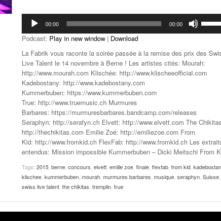
- 26/12/2018
Cully Jazz Festiv
Compagnie Don’t Stop Me Now
N SUN
Vertige Du Prés
Utilise
View All
View All
00:00
00:00
les
V
 UNE FOIS
Podcast:
Play in new window
|
Download
flèche
 DE LA
haut/b
La Fabrik vous raconte la soirée passée à la remise des prix des Swi
N BOIS
pour
Live Talent le 14 novembre à Berne ! Les artistes cités: Mourah:
augmen
K POÉTIK
http://www.mourah.com Klischée: http://www.klischeeofficial.com
ou
Kadebostany: http://www.kadebostany.com
TE
diminu
Kummerbuben: https://www.kummerbuben.com
RE
le
True: http://www.truemusic.ch Murmures
volume
ERRAINE
Barbares: https://murmuresbarbares.bandcamp.com/releases
Seraphyn: http://serafyn.ch Elvett: http://www.elvett.com The Chikita
 DES
http://thechikitas.com Emilie Zoé: http://emiliezoe.com From
ES
Kid: http://www.fromkid.ch FlexFab: http://www.fromkid.ch Les extrait
IENS
entendus: Mission impossible Kummerbuben – Dicki Meitschi From K
K
Tags:
2015
,
berne
,
concours
,
elvett
,
emilie zoe
,
finale
,
flexfab
,
from kid
,
kadebosta
klischee
,
kummerbuben
,
mourah
,
murmures barbares
,
musique
,
seraphyn
,
Suisse
,
ORCE
swiss live talent
,
the chikitas
,
tremplin
,
true
UM
ES
NS