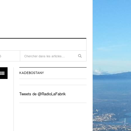
6
/11/2018
 L’art De Prendre Les Mots Au
6
2026
6
KADEBOSTANY
/2018
val 2026 | Roberto Fonseca &
-
ntre Tension Et Délicatesse
6
6
018
Tweets de @RadioLaFabrik
6
val 2026 | Reuben James, La
6
2026
6
18
al 2026 | J’ai Rêvé Melody
026
 12/04/2018