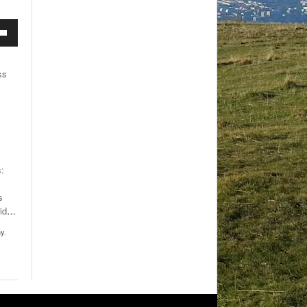
al 2026 | Entre Héritage Et
- 12/04/2026
ent
z
iew All
s
as
ss
ter
er
.
s:
s
id
…
ny
,