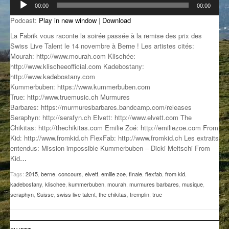
00:00
00:00
audio
GROOVE N SUN
PLUS DE MIX
Podcast:
Play in new window
|
Download
IL ÉTAIT UNE FOIS
La Fabrik vous raconte la soirée passée à la remise des prix des
Swiss Live Talent le 14 novembre à Berne ! Les artistes cités:
L’ASTUCE DE LA PORTE EN BOIS
Mourah: http://www.mourah.com Klischée:
http://www.klischeeofficial.com Kadebostany:
LA FABRIK POÉTIK
http://www.kadebostany.com
Kummerbuben: https://www.kummerbuben.com
True: http://www.truemusic.ch Murmures
LA MINUTE LITTÉRAIRE
Barbares: https://murmuresbarbares.bandcamp.com/releases
Seraphyn: http://serafyn.ch Elvett: http://www.elvett.com The
LA SOUTERRAINE
Chikitas: http://thechikitas.com Emilie Zoé: http://emiliezoe.com From
Kid: http://www.fromkid.ch FlexFab: http://www.fromkid.ch Les extraits
MUSIQUE DES ANTIPODES
entendus: Mission impossible Kummerbuben – Dicki Meitschi From
Kid
…
NOS ANCIENS
Tags:
2015
,
berne
,
concours
,
elvett
,
emilie zoe
,
finale
,
flexfab
,
from kid
,
SONORIK
kadebostany
,
klischee
,
kummerbuben
,
mourah
,
murmures barbares
,
musique
,
seraphyn
,
Suisse
,
swiss live talent
,
the chikitas
,
tremplin
,
true
THEME FORCE
ZIRCONIUM