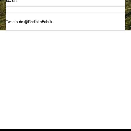
ELVETT
ANCIENNES ÉMISSIONS
Tweets de @RadioLaFabrik