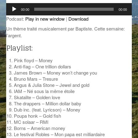
Lecteur
GROOVE N SUN
PLUS DE MIX
00:00
00:00
audio
Podcast:
Play in new window
|
Download
IL ÉTAIT UNE FOIS
Un thème traité musicalement par Baptiste. Cette semaine:
L’ASTUCE DE LA PORTE EN BOIS
l’argent.
Playlist:
LA FABRIK POÉTIK
LA MINUTE LITTÉRAIRE
Pink floyd – Money
Anti-flag – One trillion dollars
LA SOUTERRAINE
James Brown – Money won’t change you
Bruno Mars – Tresure
MUSIQUE DES ANTIPODES
Angus & Julia Stone – Jewel and gold
IAM – Né sous la même étoile
NOS ANCIENS
Skatalite – Golden love
The drappers – Million dollar baby
SONORIK
Dub inc. (feat. Lyricson) – Money
Poupa honk – Gold fish
THEME FORCE
MC solaar – RMI
Borns – American money
Le festival Robles – Mon papa est milliardaire
ZIRCONIUM