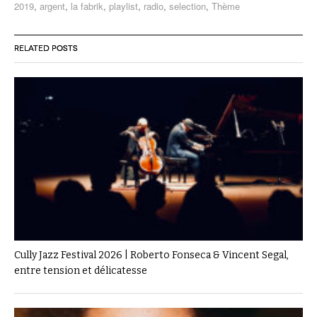
2019
,
argent
,
la fabrik
,
playlist
,
radio
,
selection
,
Thème
RELATED POSTS
Cully Jazz Festival 2026 | Roberto Fonseca & Vincent Segal,
entre tension et délicatesse