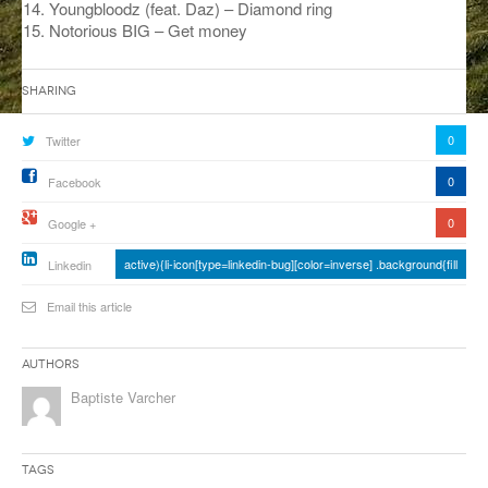
Youngbloodz (feat. Daz) – Diamond ring
Notorious BIG – Get money
ANCIENNES ÉMISSIONS
Sharing
0
Twitter
0
Facebook
0
Google +
active){li-icon[type=linkedin-bug][color=inverse] .background{fill
Linkedin
Email this article
Authors
Baptiste Varcher
Tags