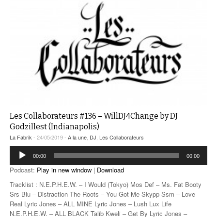
Les Collaborateurs #136 – WillDJ4Change by DJ
Godzillest (Indianapolis)
La Fabrik
- 24/05/2019 -
A la une
,
DJ
,
Les Collaborateurs
Lecteur
00:00
00:00
audio
Podcast:
Play in new window
|
Download
Tracklist : N.E.P.H.E.W. – I Would (Tokyo) Mos Def – Ms. Fat Booty
Srs Blu – Distraction The Roots – You Got Me Skypp Ssm – Love
Real Lyric Jones – ALL MINE Lyric Jones – Lush Lux Life
N.E.P.H.E.W. – ALL BLACK Talib Kweli – Get By Lyric Jones –