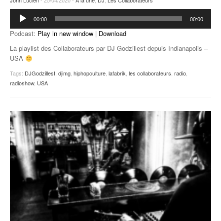
John Lucien
- 25/04/2020 -
A la une
,
DJ
,
Les Collaborateurs
Lecteur
00:00
00:00
audio
Podcast:
Play in new window
|
Download
La playlist des Collaborateurs par DJ Godzillest depuis Indianapolis –
USA
Tags:
DJGodzillest
,
djimg
,
hiphopculture
,
lafabrik
,
les collaborateurs
,
radio
,
radioshow
,
USA