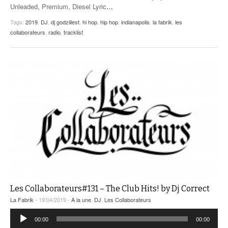
Unleaded, Premium, Diesel Lyric
…
Tags:
2019
,
DJ
,
dj godzillest
,
hi hop
,
hip hop
,
indianapolis
,
la fabrik
,
les
collaborateurs
,
radio
,
tracklist
Les Collaborateurs#131 – The Club Hits! by Dj Correct
La Fabrik
- 19/04/2019 -
A la une
,
DJ
,
Les Collaborateurs
Lecteur
00:00
00:00
audio