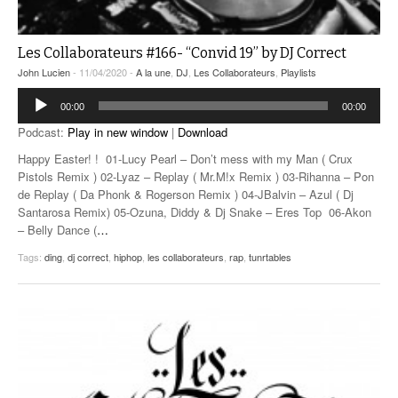
Les Collaborateurs #166- “Convid 19” by DJ Correct
John Lucien
- 11/04/2020 -
A la une
,
DJ
,
Les Collaborateurs
,
Playlists
Lecteur
00:00
00:00
audio
Podcast:
Play in new window
|
Download
Happy Easter! ! 01-Lucy Pearl – Don’t mess with my Man ( Crux
Pistols Remix ) 02-Lyaz – Replay ( Mr.M!x Remix ) 03-Rihanna – Pon
de Replay ( Da Phonk & Rogerson Remix ) 04-JBalvin – Azul ( Dj
Santarosa Remix) 05-Ozuna, Diddy & Dj Snake – Eres Top 06-Akon
– Belly Dance (
…
Tags:
ding
,
dj correct
,
hiphop
,
les collaborateurs
,
rap
,
tunrtables