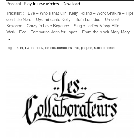
Podcast:
Play in new window
|
Download
Tracklist : Eve – Who’s that Girl! Kelly Roland – Work Shakira – Hips
don’t Lie Nore – Oye mi canto Kelly – Burn Lumidee – Uh ooh!
Beyonce – Crazy in Love Beyonce – Single Ladies Missy Elliot –
Work i Eve – Tamborine Jennifer Lopez – From the block Mary Mary –
…
Tags:
2019
,
DJ
,
la fabrik
,
les collaborateurs
,
mix
,
pâques
,
radio
,
tracklist