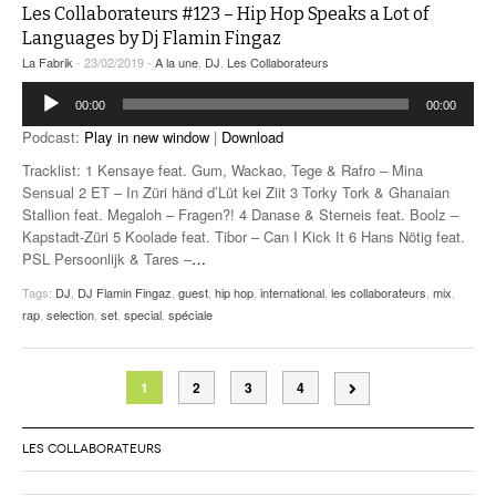
Les Collaborateurs #123 – Hip Hop Speaks a Lot of
Languages by Dj Flamin Fingaz
La Fabrik
- 23/02/2019 -
A la une
,
DJ
,
Les Collaborateurs
Lecteur
00:00
00:00
audio
Podcast:
Play in new window
|
Download
Tracklist: 1 Kensaye feat. Gum, Wackao, Tege & Rafro – Mina
Sensual 2 ET – In Züri händ d’Lüt kei Ziit 3 Torky Tork & Ghanaian
Stallion feat. Megaloh – Fragen?! 4 Danase & Sterneis feat. Boolz –
Kapstadt-Züri 5 Koolade feat. Tibor – Can I Kick It 6 Hans Nötig feat.
PSL Persoonlijk & Tares –
…
Tags:
DJ
,
DJ Flamin Fingaz
,
guest
,
hip hop
,
international
,
les collaborateurs
,
mix
,
rap
,
selection
,
set
,
special
,
spéciale
1
2
3
4
LES COLLABORATEURS