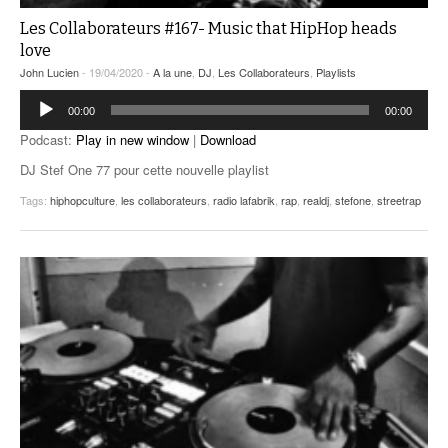
Les Collaborateurs #167- Music that HipHop heads
love
John Lucien
- 19/04/2020 -
A la une
,
DJ
,
Les Collaborateurs
,
Playlists
Lecteur
00:00
00:00
audio
Podcast:
Play in new window
|
Download
DJ Stef One 77 pour cette nouvelle playlist
Tags:
hiphopculture
,
les collaborateurs
,
radio lafabrik
,
rap
,
realdj
,
stefone
,
streetrap