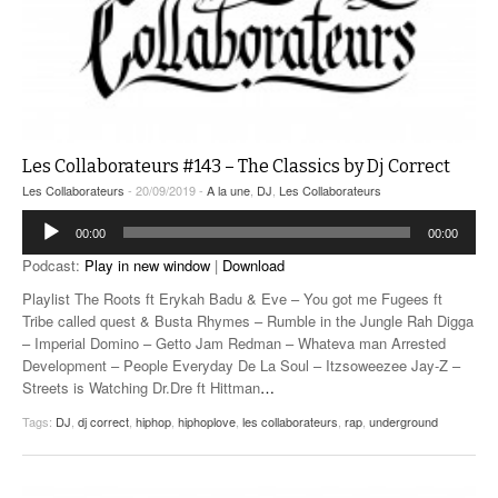
Les Collaborateurs #143 – The Classics by Dj Correct
Les Collaborateurs
- 20/09/2019 -
A la une
,
DJ
,
Les Collaborateurs
Lecteur
00:00
00:00
audio
Podcast:
Play in new window
|
Download
Playlist The Roots ft Erykah Badu & Eve – You got me Fugees ft
Tribe called quest & Busta Rhymes – Rumble in the Jungle Rah Digga
– Imperial Domino – Getto Jam Redman – Whateva man Arrested
Development – People Everyday De La Soul – Itzsoweezee Jay-Z –
Streets is Watching Dr.Dre ft Hittman
…
Tags:
DJ
,
dj correct
,
hiphop
,
hiphoplove
,
les collaborateurs
,
rap
,
underground