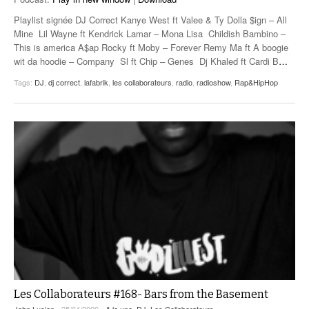
Playlist signée DJ Correct Kanye West ft Valee & Ty Dolla $ign – All
Mine Lil Wayne ft Kendrick Lamar – Mona Lisa Childish Bambino –
This is america A$ap Rocky ft Moby – Forever Remy Ma ft A boogie
wit da hoodie – Company Sl ft Chip – Genes Dj Khaled ft Cardi B
…
Tags:
DJ
,
dj correct
,
lafabrik
,
les collaborateurs
,
radio
,
radioshow
,
Rap&HipHop
Les Collaborateurs #168- Bars from the Basement