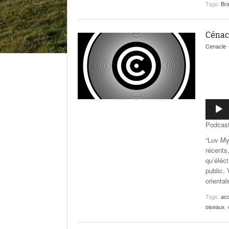
Tags:
Bra
Cénac
Cenacle
Lecteur
audio
Podcas
“Luv My
récents
qu’éléc
public. 
oriental
Tags:
aco
oiseaux
,