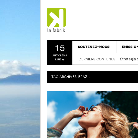
15
SOUTENEZ-NOUS!
EMISSIO
ARTICLES À
DERNIERS CONTENUS
LIRE
AZIMUT
CALM CL
Vincitori 
TAG ARCHIVES:
BRAZIL
Ismo Leik
CARTOG
INTIME
CÉSURE
COMPLÈ
DES BUL
CRÉPIDU
CURIOSI
GIVRE D