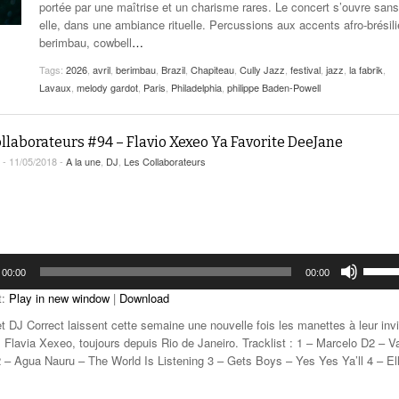
portée par une maîtrise et un charisme rares. Le concert s’ouvre sans
- 26/12/2018
Cully Jazz Festiv
Compagnie Don’t Stop Me Now
elle, dans une ambiance rituelle. Percussions aux accents afro-brésili
N SUN
Vertige Du Prés
View All
View All
berimbau, cowbell
…
V
 UNE FOIS
Tags:
2026
,
avril
,
berimbau
,
Brazil
,
Chapiteau
,
Cully Jazz
,
festival
,
jazz
,
la fabrik
,
 DE LA
Lavaux
,
melody gardot
,
Paris
,
Philadelphia
,
philippe Baden-Powell
N BOIS
K POÉTIK
llaborateurs #94 – Flavio Xexeo Ya Favorite DeeJane
TE
- 11/05/2018 -
A la une
,
DJ
,
Les Collaborateurs
RE
ERRAINE
 DES
ES
Utilise
IENS
00:00
00:00
les
K
t:
Play in new window
|
Download
flèche
haut/b
ORCE
t DJ Correct laissent cette semaine une nouvelle fois les manettes à leur inv
pour
, Flavia Xexeo, toujours depuis Rio de Janeiro. Tracklist : 1 – Marcelo D2 – V
UM
augmen
 – Agua Nauru – The World Is Listening 3 – Gets Boys – Yes Yes Ya’ll 4 – El
ou
ES
diminu
NS