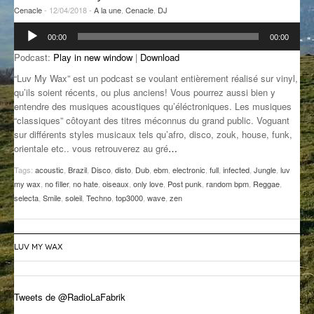
Cenacle
- 12/04/2018 -
A la une
,
Cenacle
,
DJ
GROOVE N SUN
PLUS DE MIX
Lecteur
00:00
00:00
audio
IL ÉTAIT UNE FOIS
Podcast:
Play in new window
|
Download
L’ASTUCE DE LA PORTE EN BOIS
“Luv My Wax” est un podcast se voulant entièrement réalisé sur vinyl,
qu’ils soient récents, ou plus anciens! Vous pourrez aussi bien y
LA FABRIK POÉTIK
entendre des musiques acoustiques qu’éléctroniques. Les musiques
“classiques” côtoyant des titres méconnus du grand public. Voguant
LA MINUTE LITTÉRAIRE
sur différents styles musicaux tels qu’afro, disco, zouk, house, funk,
orientale etc.. vous retrouverez au gré
…
LA SOUTERRAINE
Tags:
acoustic
,
Brazil
,
Disco
,
disto
,
Dub
,
ebm
,
electronic
,
full
,
infected
,
Jungle
,
luv
my wax
,
no filler
,
no hate
,
oiseaux
,
only love
,
Post punk
,
random bpm
,
Reggae
,
MUSIQUE DES ANTIPODES
selecta
,
Smile
,
soleil
,
Techno
,
top3000
,
wave
,
zen
NOS ANCIENS
SONORIK
LUV MY WAX
THEME FORCE
Tweets de @RadioLaFabrik
ZIRCONIUM