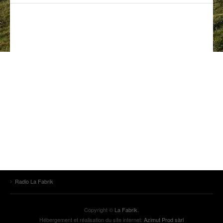
ANCIENNES ÉMISSIONS
Radio La Fabrik
Copyright ©
La Fabrik
.
Hébergement et réalisation du site internet:
Azimut Prod sàrl