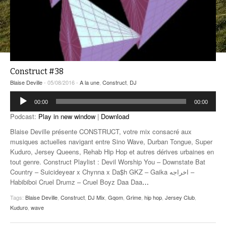
ANCIENNES ÉMISSIONS
Construct #38
Blaise Deville
- 05/08/2016 -
A la une
,
Construct
,
DJ
Lecteur
00:00
00:00
audio
Podcast:
Play in new window
|
Download
Blaise Deville présente CONSTRUCT, votre mix consacré aux
musiques actuelles navigant entre Sino Wave, Durban Tongue, Super
Kuduro, Jersey Queens, Rehab Hip Hop et autres dérives urbaines en
tout genre. Construct Playlist : Devil Worship You – Downstate Bat
Country – Suicideyear x Chynna x Da$h GKZ – Gaika اخراجه –
Habibiboi Cruel Drumz – Cruel Boyz Daa Daa
…
Tags:
Blaise Deville
,
Construct
,
DJ Mix
,
Gqom
,
Grime
,
hip hop
,
Jersey Club
,
Kuduro
,
wave