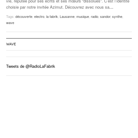
vie, réputée pour ses écrits et ses mœurs “dissolues”. C’est l’identité
choisie par notre invitée Azimut. Découvrez avec nous sa
…
Tags:
découverte
,
electro
,
la fabrik
,
Lausanne
,
musique
,
radio
,
sandor
,
synthe
,
wave
WAVE
Tweets de @RadioLaFabrik