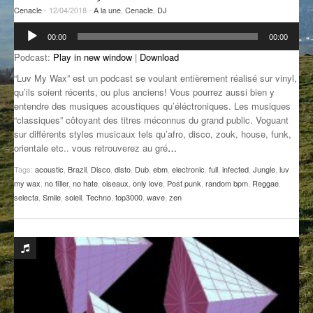
Cenacle
- 12/04/2018 -
A la une
,
Cenacle
,
DJ
GROOVE N SUN
PLUS DE MIX
Lecteur
00:00
00:00
audio
IL ÉTAIT UNE FOIS
Podcast:
Play in new window
|
Download
L’ASTUCE DE LA PORTE EN BOIS
“Luv My Wax” est un podcast se voulant entièrement réalisé sur vinyl,
qu’ils soient récents, ou plus anciens! Vous pourrez aussi bien y
LA FABRIK POÉTIK
entendre des musiques acoustiques qu’éléctroniques. Les musiques
“classiques” côtoyant des titres méconnus du grand public. Voguant
LA MINUTE LITTÉRAIRE
sur différents styles musicaux tels qu’afro, disco, zouk, house, funk,
orientale etc.. vous retrouverez au gré
…
LA SOUTERRAINE
Tags:
acoustic
,
Brazil
,
Disco
,
disto
,
Dub
,
ebm
,
electronic
,
full
,
infected
,
Jungle
,
luv
my wax
,
no filler
,
no hate
,
oiseaux
,
only love
,
Post punk
,
random bpm
,
Reggae
,
MUSIQUE DES ANTIPODES
selecta
,
Smile
,
soleil
,
Techno
,
top3000
,
wave
,
zen
NOS ANCIENS
SONORIK
THEME FORCE
ZIRCONIUM