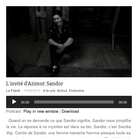
L’invité d’Azimut: Sandor
La Fabrik
- 15/06/2016 -
A la une
,
Azimut
,
Emissions
Lecteur
00:00
00:00
audio
Podcast:
Play in new window
|
Download
Quand on se demande ce que Sandor signifie, Sandor nous simplifie
la vie. La réponse à ce mystère est dans sa bio: Sandor, c’est Sarolta
Vay, Comte de Sandor, une femme travestie homme presque toute sa