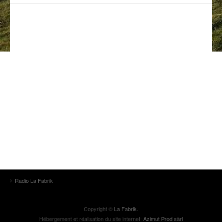
ANCIENNES ÉMISSIONS
Radio La Fabrik
Copyright ©
La Fabrik
.
Hébergement et réalisation du site internet:
Azimut Prod sàrl