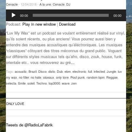
Cenacle
- 12/04/2018 -
A la une
,
Cenacle
,
DJ
GROOVE N SUN
PLUS DE MIX
Lecteur
00:00
00:00
audio
IL ÉTAIT UNE FOIS
Podcast:
Play in new window
|
Download
L’ASTUCE DE LA PORTE EN BOIS
“Luv My Wax” est un podcast se voulant entièrement réalisé sur vinyl,
qu’ils soient récents, ou plus anciens! Vous pourrez aussi bien y
LA FABRIK POÉTIK
entendre des musiques acoustiques qu’éléctroniques. Les musiques
“classiques” côtoyant des titres méconnus du grand public. Voguant
LA MINUTE LITTÉRAIRE
sur différents styles musicaux tels qu’afro, disco, zouk, house, funk,
orientale etc.. vous retrouverez au gré
…
LA SOUTERRAINE
Tags:
acoustic
,
Brazil
,
Disco
,
disto
,
Dub
,
ebm
,
electronic
,
full
,
infected
,
Jungle
,
luv
my wax
,
no filler
,
no hate
,
oiseaux
,
only love
,
Post punk
,
random bpm
,
Reggae
,
MUSIQUE DES ANTIPODES
selecta
,
Smile
,
soleil
,
Techno
,
top3000
,
wave
,
zen
NOS ANCIENS
SONORIK
ONLY LOVE
THEME FORCE
Tweets de @RadioLaFabrik
ZIRCONIUM