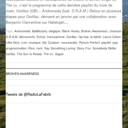
The xx, c’est le programme de cette dernière playlist du mois de
GROOVE N SUN
PLUS DE MIX
mars. Gorillaz (GB) – Andromeda (feat. D.R.A.M.) Retour en plusieurs
étapes pour Gorillaz, démarré en janvier par une collaboration avec
IL ÉTAIT UNE FOIS
Benjamin Clementine sur Hallelujah
…
L’ASTUCE DE LA PORTE EN BOIS
Tags:
Andromeda
,
BaliMurphy
,
belgique
,
Black Honey
,
Broken Awareness
,
chanson
,
D.R.A.M
,
découverte
,
Echos
,
francophone
,
Gorillaz
,
hip hop
,
la fabrik
,
Laura Cahen
,
LA FABRIK POÉTIK
Little Simz
,
Loin
,
musique
,
Nic Gyalson
,
nouveautés
,
Picture Perfect
,
playlist
,
pop
,
programmation
,
Rive
,
rock
,
Say Something Loving
,
Sissy Fox
,
Somebody Better
,
sorties
,
The Sun Is Ready
,
The xx
,
Vogue
LA MINUTE LITTÉRAIRE
LA SOUTERRAINE
BROKEN AWARENESS
MUSIQUE DES ANTIPODES
NOS ANCIENS
Tweets de @RadioLaFabrik
SONORIK
THEME FORCE
ZIRCONIUM