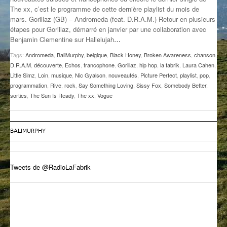
The xx, c’est le programme de cette dernière playlist du mois de
GROOVE N SUN
PLUS DE MIX
mars. Gorillaz (GB) – Andromeda (feat. D.R.A.M.) Retour en plusieurs
étapes pour Gorillaz, démarré en janvier par une collaboration avec
IL ÉTAIT UNE FOIS
Benjamin Clementine sur Hallelujah
…
L’ASTUCE DE LA PORTE EN BOIS
Tags:
Andromeda
,
BaliMurphy
,
belgique
,
Black Honey
,
Broken Awareness
,
chanson
,
D.R.A.M
,
découverte
,
Echos
,
francophone
,
Gorillaz
,
hip hop
,
la fabrik
,
Laura Cahen
,
LA FABRIK POÉTIK
Little Simz
,
Loin
,
musique
,
Nic Gyalson
,
nouveautés
,
Picture Perfect
,
playlist
,
pop
,
programmation
,
Rive
,
rock
,
Say Something Loving
,
Sissy Fox
,
Somebody Better
,
sorties
,
The Sun Is Ready
,
The xx
,
Vogue
LA MINUTE LITTÉRAIRE
LA SOUTERRAINE
BALIMURPHY
MUSIQUE DES ANTIPODES
NOS ANCIENS
Tweets de @RadioLaFabrik
SONORIK
THEME FORCE
ZIRCONIUM