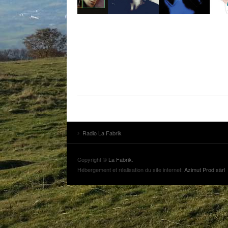
GROOVE 
IL ÉTAIT
L’ASTUCE
PORTE E
LA FABRI
LA MINU
LITTÉRAI
LA SOUT
MUSIQUE
Radio La Fabrik
ANTIPOD
NOS ANC
Copyright ©
La Fabrik
.
SONORI
Hébergement et réalisation du site internet:
Azimut Prod sàrl
THEME F
ZIRCONI
ANCIENN
ÉMISSIO