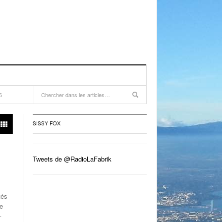
6
6
/11/2018
 L’art De Prendre Les Mots Au
6
2026
SISSY FOX
/2018
val 2026 | Roberto Fonseca &
6
-
ntre Tension Et Délicatesse
6
6
018
Tweets de @RadioLaFabrik
6
val 2026 | Reuben James, La
6
2026
18
tés
al 2026 | J’ai Rêvé Melody
le
026
–
 12/04/2018