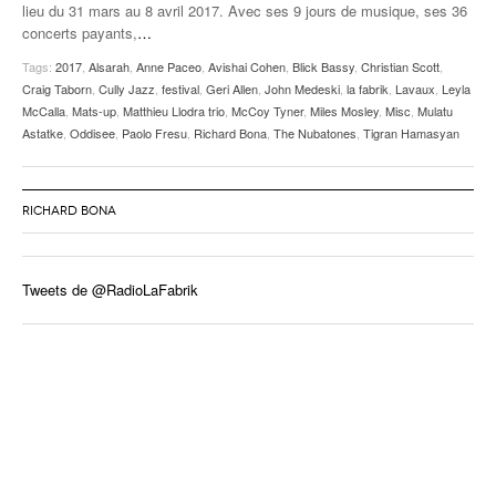
lieu du 31 mars au 8 avril 2017. Avec ses 9 jours de musique, ses 36
concerts payants,
…
Tags:
2017
,
Alsarah
,
Anne Paceo
,
Avishai Cohen
,
Blick Bassy
,
Christian Scott
,
Craig Taborn
,
Cully Jazz
,
festival
,
Geri Allen
,
John Medeski
,
la fabrik
,
Lavaux
,
Leyla
McCalla
,
Mats-up
,
Matthieu Llodra trio
,
McCoy Tyner
,
Miles Mosley
,
Misc
,
Mulatu
Astatke
,
Oddisee
,
Paolo Fresu
,
Richard Bona
,
The Nubatones
,
Tigran Hamasyan
RICHARD BONA
Tweets de @RadioLaFabrik