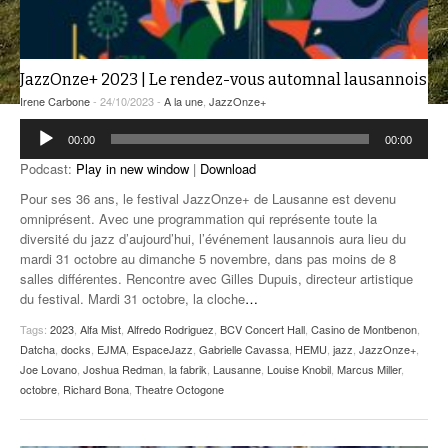
ANCIENNES ÉMISSIONS
JazzOnze+ 2023 | Le rendez-vous automnal lausannois
Irene Carbone
- 24/10/2023 -
A la une
,
JazzOnze+
Lecteur
00:00
00:00
audio
Podcast:
Play in new window
|
Download
Pour ses 36 ans, le festival JazzOnze+ de Lausanne est devenu
omniprésent. Avec une programmation qui représente toute la
diversité du jazz d’aujourd’hui, l’événement lausannois aura lieu du
mardi 31 octobre au dimanche 5 novembre, dans pas moins de 8
salles différentes. Rencontre avec Gilles Dupuis, directeur artistique
du festival. Mardi 31 octobre, la cloche
…
Tags:
2023
,
Alfa Mist
,
Alfredo Rodriguez
,
BCV Concert Hall
,
Casino de Montbenon
,
Datcha
,
docks
,
EJMA
,
EspaceJazz
,
Gabrielle Cavassa
,
HEMU
,
jazz
,
JazzOnze+
,
Joe Lovano
,
Joshua Redman
,
la fabrik
,
Lausanne
,
Louise Knobil
,
Marcus Miller
,
octobre
,
Richard Bona
,
Theatre Octogone