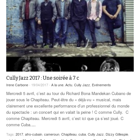
Cully Jazz 2017 : Une soirée à 7 c
Irene Carbone
- 19/04/2017 -
A la une
,
Actu
,
Cully Jazz
,
Evénements
Mercredi 5 avril, c’est au tour du Richard Bona Mandekan Cubano de
jouer sous le Chapiteau. Peut-être du « déjà-vu » musical, mais
clairement une excellente performance d’un professionnel du monde
du spectacle : un concert qui en valait la peine ! C comme Cully. C
comme Chapiteau. Mercredi 5 avril, c’est ici que ça s’est joué. C
comme Cuba.
…
Tags:
2017
,
afro-cubain
,
cameroun
,
Chapiteau
,
cuba
,
Cully Jazz
,
Dizzy Gillespie
,