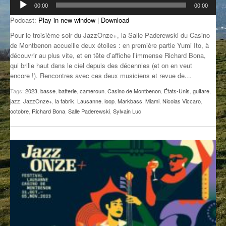
00:00
00:00
audio
GROOVE N SUN
PLUS DE MIX
Podcast:
Play in new window
|
Download
IL ÉTAIT UNE FOIS
Pour le troisième soir du JazzOnze+, la Salle Paderewski du Casino
de Montbenon accueille deux étoiles : en première partie Yumi Ito, à
L’ASTUCE DE LA PORTE EN BOIS
découvrir au plus vite, et en tête d’affiche l’immense Richard Bona,
qui brille haut dans le ciel depuis des décennies (et on en veut
LA FABRIK POÉTIK
encore !). Rencontres avec ces deux musiciens et revue de
…
Tags:
2023
,
basse
,
batterie
,
cameroun
,
Casino de Montbenon
,
États-Unis
,
guitare
,
LA MINUTE LITTÉRAIRE
jazz
,
JazzOnze+
,
la fabrik
,
Lausanne
,
loop
,
Markbass
,
Miami
,
Nicolas Viccaro
,
octobre
,
Richard Bona
,
Salle Paderewski
,
Sylvain Luc
LA SOUTERRAINE
MUSIQUE DES ANTIPODES
NOS ANCIENS
SONORIK
THEME FORCE
ZIRCONIUM