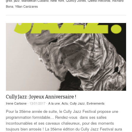
griot
,
jazz
,
Mandekan Cubano
,
New York
,
Quincy Jones
,
Qwest Records
,
Richard
Bona
,
Yilian Canizares
Cully Jazz : Joyeux Anniversaire !
Irene Carbone
- 13/01/2017 -
A la une
,
Actu
,
Cully Jazz
,
Evénements
Pour la 35ème année de suite, le Cully Jazz Festival propose une
programmation formidable… Rendez-vous dans ses salles
incontournables et ses caveaux chaleureux, pour des moments
toujours bien arrosés ! La 35ème édition du Cully Jazz Festival aura