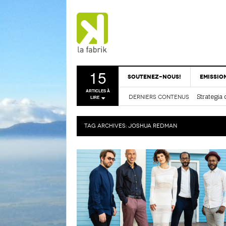
15
SOUTENEZ-NOUS!
EMISSIO
ARTICLES À
DERNIERS CONTENUS
LIRE
AZIMUT
CALM CL
Vincitori 
TAG ARCHIVES:
JOSHUA REDMAN
CARTOG
Ismo Leik
INTIME
CÉSURE
COMPLÈ
DES BUL
CRÉPIDU
CURIOSI
GIVRE D