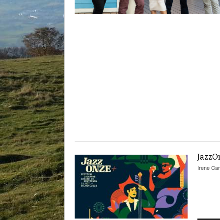
GROOVE 
IL ÉTAIT
L’ASTUCE
PORTE E
LA FABRI
LA MINU
LITTÉRAI
LA SOUT
MUSIQUE
ANTIPOD
NOS ANC
JazzO
SONORI
Irene Ca
THEME F
Lecteur
audio
ZIRCONI
ANCIENN
ÉMISSIO