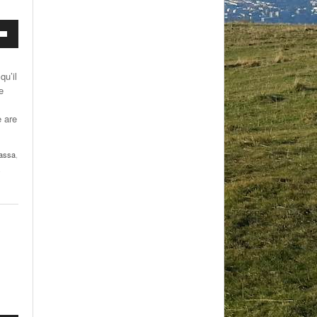
al 2026 | Entre Héritage Et
- 12/04/2026
ent
z
iew All
s
as
qu’il
e
ter
e are
er
.
vassa
,
,