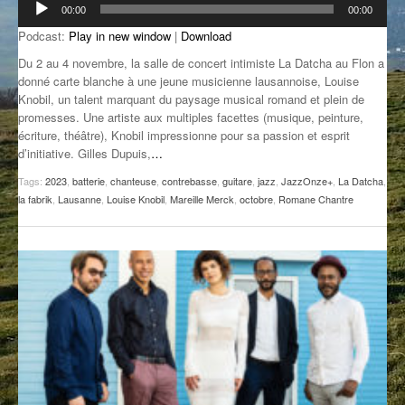
00:00
00:00
audio
GROOVE N SUN
PLUS DE MIX
Podcast:
Play in new window
|
Download
IL ÉTAIT UNE FOIS
Du 2 au 4 novembre, la salle de concert intimiste La Datcha au Flon a
donné carte blanche à une jeune musicienne lausannoise, Louise
L’ASTUCE DE LA PORTE EN BOIS
Knobil, un talent marquant du paysage musical romand et plein de
promesses. Une artiste aux multiples facettes (musique, peinture,
LA FABRIK POÉTIK
écriture, théâtre), Knobil impressionne pour sa passion et esprit
d’initiative. Gilles Dupuis,
…
LA MINUTE LITTÉRAIRE
Tags:
2023
,
batterie
,
chanteuse
,
contrebasse
,
guitare
,
jazz
,
JazzOnze+
,
La Datcha
,
la fabrik
,
Lausanne
,
Louise Knobil
,
Mareille Merck
,
octobre
,
Romane Chantre
LA SOUTERRAINE
MUSIQUE DES ANTIPODES
NOS ANCIENS
SONORIK
THEME FORCE
ZIRCONIUM