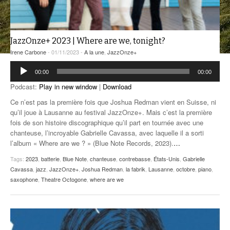
ANCIENNES ÉMISSIONS
JazzOnze+ 2023 | Where are we, tonight?
Irene Carbone
- 01/11/2023 -
A la une
,
JazzOnze+
Lecteur
00:00
00:00
audio
Podcast:
Play in new window
|
Download
Ce n’est pas la première fois que Joshua Redman vient en Suisse, ni
qu’il joue à Lausanne au festival JazzOnze+. Mais c’est la première
fois de son histoire discographique qu’il part en tournée avec une
chanteuse, l’incroyable Gabrielle Cavassa, avec laquelle il a sorti
l’album « Where are we ? » (Blue Note Records, 2023).
…
Tags:
2023
,
batterie
,
Blue Note
,
chanteuse
,
contrebasse
,
États-Unis
,
Gabrielle
Cavassa
,
jazz
,
JazzOnze+
,
Joshua Redman
,
la fabrik
,
Lausanne
,
octobre
,
piano
,
saxophone
,
Theatre Octogone
,
where are we