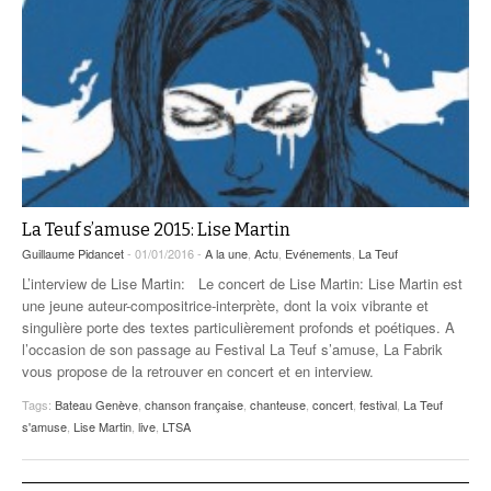
La Teuf s’amuse 2015: Lise Martin
Guillaume Pidancet
- 01/01/2016 -
A la une
,
Actu
,
Evénements
,
La Teuf
L’interview de Lise Martin: Le concert de Lise Martin: Lise Martin est
une jeune auteur-compositrice-interprète, dont la voix vibrante et
singulière porte des textes particulièrement profonds et poétiques. A
l’occasion de son passage au Festival La Teuf s’amuse, La Fabrik
vous propose de la retrouver en concert et en interview.
Tags:
Bateau Genève
,
chanson française
,
chanteuse
,
concert
,
festival
,
La Teuf
s'amuse
,
Lise Martin
,
live
,
LTSA