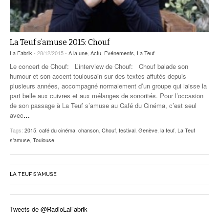
La Teuf s’amuse 2015: Chouf
La Fabrik
- 28/12/2015 -
A la une
,
Actu
,
Evénements
,
La Teuf
Le concert de Chouf: L’interview de Chouf: Chouf balade son
humour et son accent toulousain sur des textes affutés depuis
plusieurs années, accompagné normalement d’un groupe qui laisse la
part belle aux cuivres et aux mélanges de sonorités. Pour l’occasion
de son passage à La Teuf s’amuse au Café du Cinéma, c’est seul
avec
…
Tags:
2015
,
café du cinéma
,
chanson
,
Chouf
,
festival
,
Genève
,
la teuf
,
La Teuf
s'amuse
,
Toulouse
LA TEUF S’AMUSE
Tweets de @RadioLaFabrik