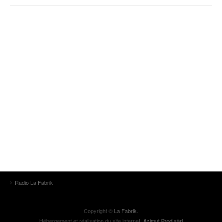
Radio La Fabrik
Copyright ©
La Fabrik
.
Hébergement et réalisation du site internet:
Azimut Prod sàrl