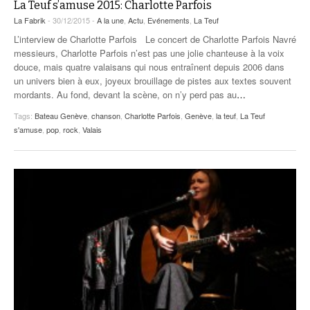
La Teuf s’amuse 2015: Charlotte Parfois
La Fabrik
- 30/12/2015 -
A la une
,
Actu
,
Evénements
,
La Teuf
L’interview de Charlotte Parfois Le concert de Charlotte Parfois Navré
messieurs, Charlotte Parfois n’est pas une jolie chanteuse à la voix
douce, mais quatre valaisans qui nous entraînent depuis 2006 dans
un univers bien à eux, joyeux brouillage de pistes aux textes souvent
mordants. Au fond, devant la scène, on n’y perd pas au
…
Tags:
Bateau Genève
,
chanson
,
Charlotte Parfois
,
Genève
,
la teuf
,
La Teuf
s'amuse
,
pop
,
rock
,
Valais