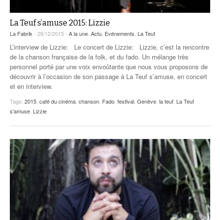
La Teuf s’amuse 2015: Lizzie
La Fabrik
- 28/12/2015 -
A la une
,
Actu
,
Evénements
,
La Teuf
L’interview de Lizzie: Le concert de Lizzie: Lizzie, c’est la rencontre
de la chanson française de la folk, et du fado. Un mélange très
personnel porté par une voix envoûtante que nous vous proposons de
découvrir à l’occasion de son passage à La Teuf s’amuse, en concert
et en interview.
Tags:
2015
,
café du cinéma
,
chanson
,
Fado
,
festival
,
Genève
,
la teuf
,
La Teuf
s'amuse
,
Lizzie