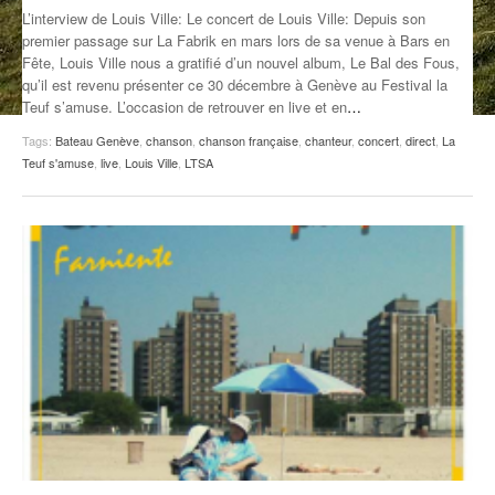
L’interview de Louis Ville: Le concert de Louis Ville: Depuis son
ANCIENNES ÉMISSIONS
premier passage sur La Fabrik en mars lors de sa venue à Bars en
Fête, Louis Ville nous a gratifié d’un nouvel album, Le Bal des Fous,
qu’il est revenu présenter ce 30 décembre à Genève au Festival la
Teuf s’amuse. L’occasion de retrouver en live et en
…
Tags:
Bateau Genève
,
chanson
,
chanson française
,
chanteur
,
concert
,
direct
,
La
Teuf s'amuse
,
live
,
Louis Ville
,
LTSA