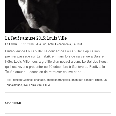
La Teuf s’amuse 2015: Louis Ville
La Fabrik
- 01/01/2016 -
A la une
,
Actu
,
Evénements
,
La Teuf
L’interview de Louis Ville: Le concert de Louis Ville: Depuis son
premier passage sur La Fabrik en mars lors de sa venue à Bars en
Fête, Louis Ville nous a gratifié d’un nouvel album, Le Bal des Fous,
qu’il est revenu présenter ce 30 décembre à Genève au Festival la
Teuf s’amuse. L’occasion de retrouver en live et en
…
Tags:
Bateau Genève
,
chanson
,
chanson française
,
chanteur
,
concert
,
direct
,
La
Teuf s'amuse
,
live
,
Louis Ville
,
LTSA
CHANTEUR