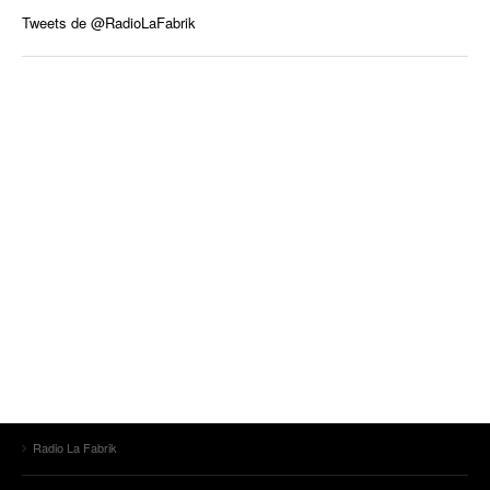
Tweets de @RadioLaFabrik
Radio La Fabrik