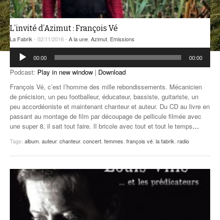
ANCIENNES ÉMISSIONS
L’invité d’Azimut : François Vé
La Fabrik
- 02/11/2016 -
A la une
,
Azimut
,
Emissions
Lecteur
00:00
00:00
audio
Podcast:
Play in new window
|
Download
François Vé, c’est l’homme des mille rebondissements. Mécanicien
de précision, un peu footballeur, éducateur, bassiste, guitariste, un
peu accordéoniste et maintenant chanteur et auteur. Du CD au livre en
passant au montage de film par découpage de pellicule filmée avec
une super 8, il sait tout faire. Il bricole avec tout et tout le temps
…
Tags:
album
,
auteur
,
chanteur
,
concert
,
femmes
,
françois vé
,
la fabrik
,
radio