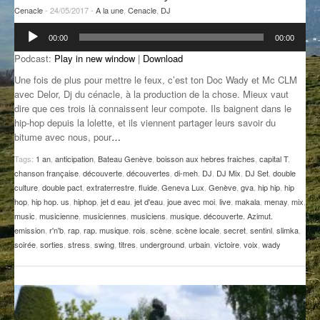
Cenacle
- 24/05/2017 -
A la une
,
Cenacle
,
DJ
GROOVE N SUN
PLUS DE MIX
Lecteur
00:00
00:00
audio
IL ÉTAIT UNE FOIS
Podcast:
Play in new window
|
Download
L’ASTUCE DE LA PORTE EN BOIS
Une fois de plus pour mettre le feux, c’est ton Doc Wady et Mc CLM
avec Delor, Dj du cénacle, à la production de la chose. Mieux vaut
LA FABRIK POÉTIK
dire que ces trois là connaissent leur compote. Ils baignent dans le
hip-hop depuis la lolette, et ils viennent partager leurs savoir du
LA MINUTE LITTÉRAIRE
bitume avec nous, pour
…
Tags:
1 an
,
anticipation
,
Bateau Genève
,
boisson aux hebres fraiches
,
capital T
,
LA SOUTERRAINE
chanson française
,
découverte
,
découvertes
,
di-meh
,
DJ
,
DJ Mix
,
DJ Set
,
double
culture
,
double pact
,
extraterrestre
,
fluide
,
Geneva Lux
,
Genève
,
gva
,
hip hip
,
hip
MUSIQUE DES ANTIPODES
hop
,
hip hop. us
,
hiphop
,
jet d eau
,
jet d'eau
,
joue avec moi
,
live
,
makala
,
menay
,
mix
,
music
,
musicienne
,
musiciennes
,
musiciens
,
musique. découverte. Azimut.
NOS ANCIENS
emission
,
r'n'b
,
rap
,
rap. musique
,
rois
,
scène
,
scène locale
,
secret
,
sentinl
,
slimka
,
soirée
,
sorties
,
stress
,
swing
,
titres
,
underground
,
urbain
,
victoire
,
voix
,
wady
SONORIK
THEME FORCE
ZIRCONIUM