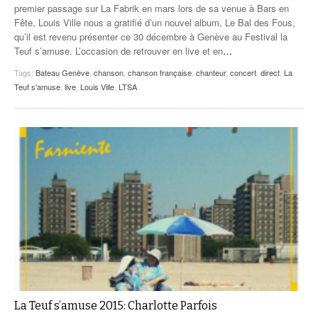
premier passage sur La Fabrik en mars lors de sa venue à Bars en
Fête, Louis Ville nous a gratifié d’un nouvel album, Le Bal des Fous,
qu’il est revenu présenter ce 30 décembre à Genève au Festival la
Teuf s’amuse. L’occasion de retrouver en live et en
…
Tags:
Bateau Genève
,
chanson
,
chanson française
,
chanteur
,
concert
,
direct
,
La
Teuf s'amuse
,
live
,
Louis Ville
,
LTSA
La Teuf s’amuse 2015: Charlotte Parfois