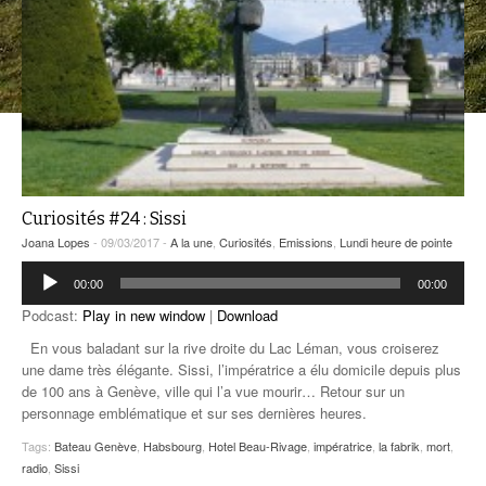
ANCIENNES ÉMISSIONS
Curiosités #24 : Sissi
Joana Lopes
- 09/03/2017 -
A la une
,
Curiosités
,
Emissions
,
Lundi heure de pointe
Lecteur
00:00
00:00
audio
Podcast:
Play in new window
|
Download
En vous baladant sur la rive droite du Lac Léman, vous croiserez
une dame très élégante. Sissi, l’impératrice a élu domicile depuis plus
de 100 ans à Genève, ville qui l’a vue mourir… Retour sur un
personnage emblématique et sur ses dernières heures.
Tags:
Bateau Genève
,
Habsbourg
,
Hotel Beau-Rivage
,
impératrice
,
la fabrik
,
mort
,
radio
,
Sissi