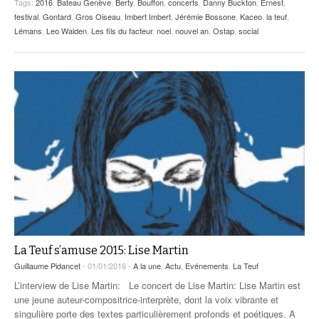
Tags:
2016
,
Bateau Genève
,
Berty
,
Bouffon
,
concerts
,
Danny Buckton
,
Ernest
,
festival
,
Gontard
,
Gros Oiseau
,
Imbert Imbert
,
Jérémie Bossone
,
Kaceo
,
la teuf
,
Lémans
,
Leo Walden
,
Les fils du facteur
,
noel
,
nouvel an
,
Ostap
,
social
La Teuf s’amuse 2015: Lise Martin
Guillaume Pidancet
- 01/01/2016 -
A la une
,
Actu
,
Evénements
,
La Teuf
L’interview de Lise Martin: Le concert de Lise Martin: Lise Martin est
une jeune auteur-compositrice-interprète, dont la voix vibrante et
singulière porte des textes particulièrement profonds et poétiques. A