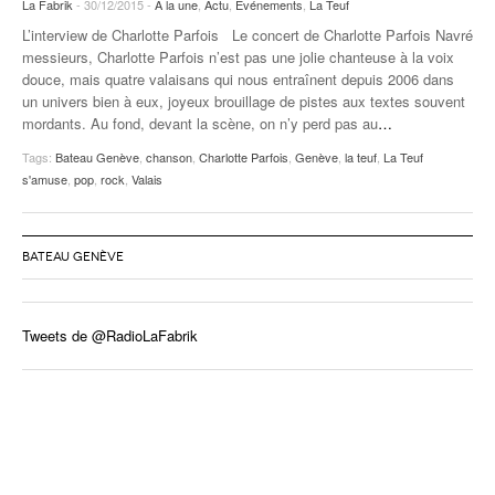
La Fabrik
- 30/12/2015 -
A la une
,
Actu
,
Evénements
,
La Teuf
L’interview de Charlotte Parfois Le concert de Charlotte Parfois Navré
messieurs, Charlotte Parfois n’est pas une jolie chanteuse à la voix
douce, mais quatre valaisans qui nous entraînent depuis 2006 dans
un univers bien à eux, joyeux brouillage de pistes aux textes souvent
mordants. Au fond, devant la scène, on n’y perd pas au
…
Tags:
Bateau Genève
,
chanson
,
Charlotte Parfois
,
Genève
,
la teuf
,
La Teuf
s'amuse
,
pop
,
rock
,
Valais
BATEAU GENÈVE
Tweets de @RadioLaFabrik